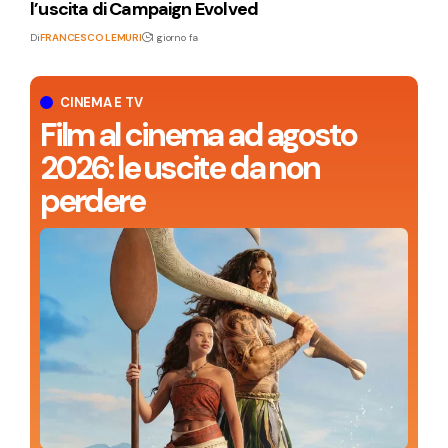
l’uscita di Campaign Evolved
Di
FRANCESCO LEMURI
1 giorno fa
CINEMA E TV
Film al cinema ad agosto
2026: le uscite da non
perdere