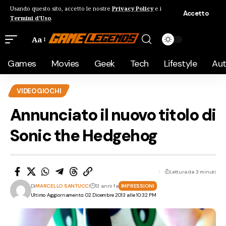
Usando questo sito, accetto le nostre
Privacy Policy
e i
Accetto
Termini d'Uso
.
Aa
Games
Movies
Geek
Tech
Lifestyle
Au
VIDEOGIOCHI
Annunciato il nuovo titolo di
Sonic the Hedgehog
Lettura da 3 minuti
Di
MARCELLO SANTUCCI
13 anni fa
IMPRESSIONI
Ultimo Aggiornamento: 02 Dicembre 2013 alle 10:32 PM