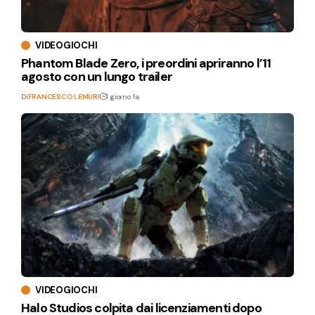
VIDEOGIOCHI
Phantom Blade Zero, i preordini apriranno l’11
agosto con un lungo trailer
Di
FRANCESCO LEMURI
1 giorno fa
VIDEOGIOCHI
Halo Studios colpita dai licenziamenti dopo