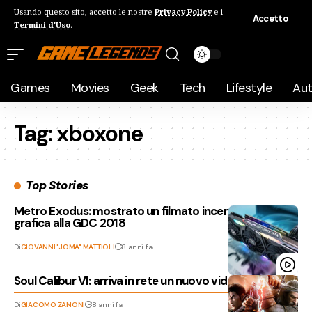
Usando questo sito, accetto le nostre
Privacy Policy
e i
Accetto
Termini d'Uso
.
Games
Movies
Geek
Tech
Lifestyle
Au
Tag:
xboxone
Top Stories
Metro Exodus: mostrato un filmato incentrato sulla
grafica alla GDC 2018
Di
GIOVANNI "JOMA" MATTIOLI
8 anni fa
Soul Calibur VI: arriva in rete un nuovo video gameplay!
Di
GIACOMO ZANONI
8 anni fa