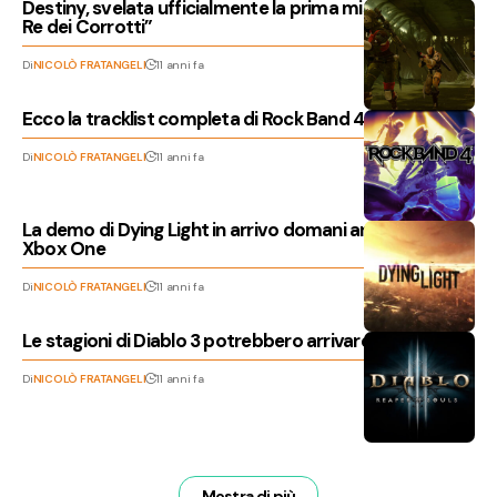
Destiny, svelata ufficialmente la prima missione de “Il
Re dei Corrotti”
Di
NICOLÒ FRATANGELI
11 anni fa
Ecco la tracklist completa di Rock Band 4
Di
NICOLÒ FRATANGELI
11 anni fa
La demo di Dying Light in arrivo domani anche su PC e
Xbox One
Di
NICOLÒ FRATANGELI
11 anni fa
Le stagioni di Diablo 3 potrebbero arrivare su console
Di
NICOLÒ FRATANGELI
11 anni fa
Mostra di più