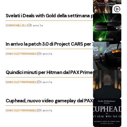
Svelati i Deals with Gold della settimana per Xbox
Di
SIMONE LELLI
11 anni fa
In arrivo la patch 3.0 di Project CARS per Xbox One
Di
NICOLÒ FRATANGELI
11 anni fa
Quindici minuti per Hitman dal PAX Prime
Di
NICOLÒ FRATANGELI
11 anni fa
Cuphead, nuovo video gameplay dal PAX Prime
Di
NICOLÒ FRATANGELI
11 anni fa