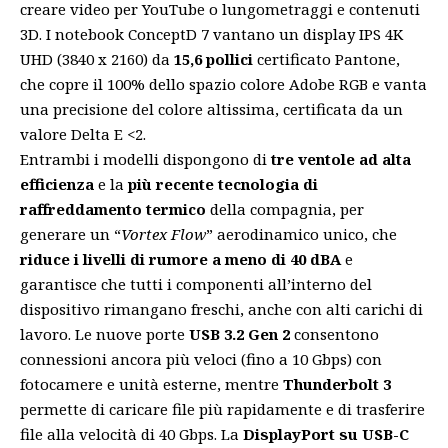
creare video per YouTube o lungometraggi e contenuti
3D. I notebook ConceptD 7 vantano un display IPS 4K
UHD (3840 x 2160) da
15,6 pollici
certificato Pantone,
che copre il 100% dello spazio colore Adobe RGB e vanta
una precisione del colore altissima, certificata da un
valore Delta E <2.
Entrambi i modelli dispongono di
tre ventole ad alta
efficienza
e la
più recente tecnologia di
raffreddamento termico
della
compagnia
, per
generare un “
Vortex Flow
” aerodinamico unico, che
riduce i livelli di rumore a meno di 40 dBA
e
garantisce che tutti i componenti all’interno del
dispositivo rimangano freschi, anche con alti carichi di
lavoro. Le nuove porte
USB 3.2 Gen 2
consentono
connessioni ancora più veloci (fino a 10 Gbps) con
fotocamere e unità esterne, mentre
Thunderbolt 3
permette di caricare file più rapidamente e di trasferire
file alla velocità di 40 Gbps. La
DisplayPort su USB-C