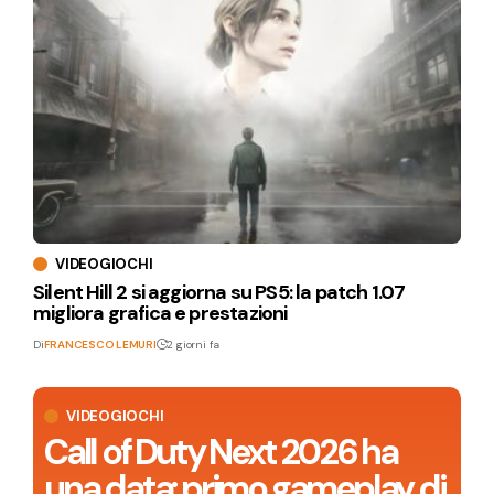
VIDEOGIOCHI
Silent Hill 2 si aggiorna su PS5: la patch 1.07
migliora grafica e prestazioni
Di
FRANCESCO LEMURI
2 giorni fa
VIDEOGIOCHI
Call of Duty Next 2026 ha
una data: primo gameplay di