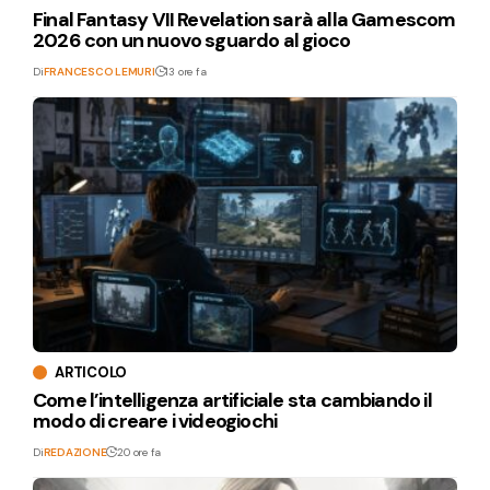
Final Fantasy VII Revelation sarà alla Gamescom
2026 con un nuovo sguardo al gioco
Di
FRANCESCO LEMURI
13 ore fa
ARTICOLO
Come l’intelligenza artificiale sta cambiando il
modo di creare i videogiochi
Di
REDAZIONE
20 ore fa