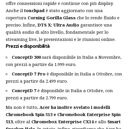
offre connessioni rapide e continue con più display.
Anche il
touchpad
è stato aggiornato con una
copertura
Corning Gorilla Glass
che lo rende fluido e
preciso. Infine
, DTS X: Ultra Audio
garantisce una
qualità audio di alto livello, fondamentale per lo
streaming live, le presentazioni e le riunioni online.
Prezzi e disponibilità
ConceptD 300
sarà disponibile in Italia a Novembre,
con prezzi a partire da 1.999 euro.
ConceptD 7 Pro
è disponibile in Italia a Ottobre, con
prezzi a partire da 2.499 euro.
ConceptD 7
è disponibile in Italia a Ottobre, con
prezzi a partire da 2.799 euro.
Ma non è tutto,
Acer ha inoltre svelato i modelli
Chromebook Spin 513 e Chromebook Enterprise Spin
513
, oltre al
Chromebox Enterprise CX14
e allo
Smart
Speaker Halo
. In estate, infine, ricordiamo che Acer ha