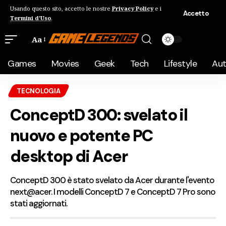
Usando questo sito, accetto le nostre
Privacy Policy
e i
Accetto
Termini d'Uso
.
Aa
Games
Movies
Geek
Tech
Lifestyle
Au
TECNOLOGIA
ConceptD 300: svelato il
nuovo e potente PC
desktop di Acer
ConceptD 300 è stato svelato da Acer durante l'evento
next@acer. I modelli ConceptD 7 e ConceptD 7 Pro sono
stati aggiornati.