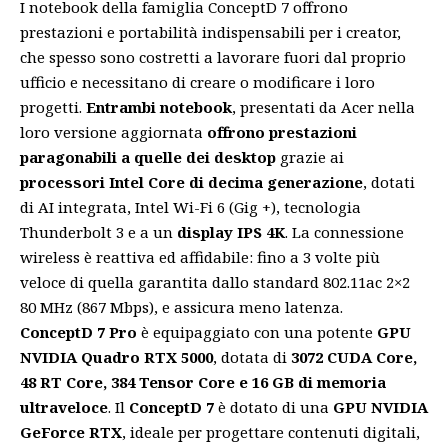
I notebook della famiglia ConceptD 7 offrono
prestazioni e portabilità indispensabili per i creator,
che spesso sono costretti a lavorare fuori dal proprio
ufficio e necessitano di creare o modificare i loro
progetti.
Entrambi notebook
, presentati da Acer nella
loro versione aggiornata
offrono prestazioni
paragonabili a quelle dei desktop
grazie ai
processori Intel Core di decima generazione
, dotati
di AI integrata, Intel Wi-Fi 6 (Gig +), tecnologia
Thunderbolt 3 e a un
display IPS 4K
. La connessione
wireless è reattiva ed affidabile: fino a 3 volte più
veloce di quella garantita dallo standard 802.11ac 2×2
80 MHz (867 Mbps), e assicura meno latenza.
ConceptD 7 Pro
è equipaggiato con una potente
GPU
NVIDIA Quadro RTX 5000
, dotata di
3072 CUDA Core,
48 RT Core, 384 Tensor Core e 16 GB di memoria
ultraveloce
. Il
ConceptD 7
è dotato di una
GPU NVIDIA
GeForce RTX
, ideale per progettare contenuti digitali,