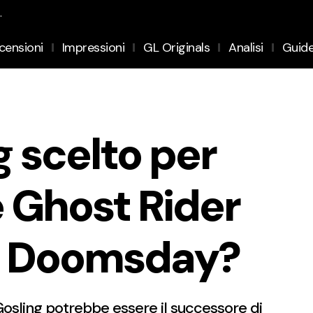
.
censioni
Impressioni
GL Originals
Analisi
Guid
 scelto per
e Ghost Rider
s: Doomsday?
osling potrebbe essere il successore di