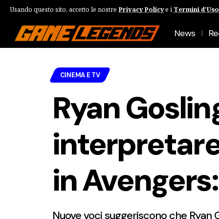
Usando questo sito, accetto le nostre
Privacy Policy
e i
Termini d'Uso
News
Re
CINEMA E TV
Ryan Gosling
interpretar
in Avenger
Nuove voci suggeriscono che Ryan G