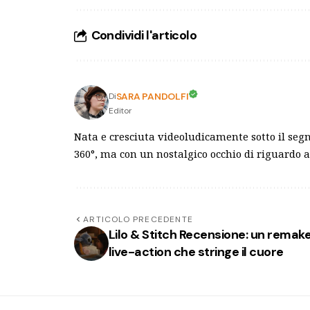
Condividi l'articolo
SARA PANDOLFI
Di
Editor
Nata e cresciuta videoludicamente sotto il segn
360°, ma con un nostalgico occhio di riguardo a
ARTICOLO PRECEDENTE
Lilo & Stitch Recensione: un remak
live-action che stringe il cuore