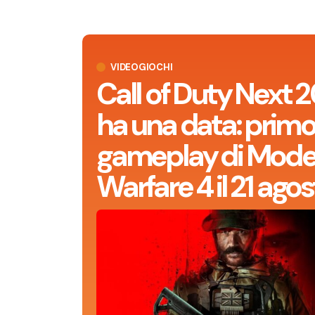
VIDEOGIOCHI
Call of Duty Next 
ha una data: prim
gameplay di Mode
Warfare 4 il 21 agos