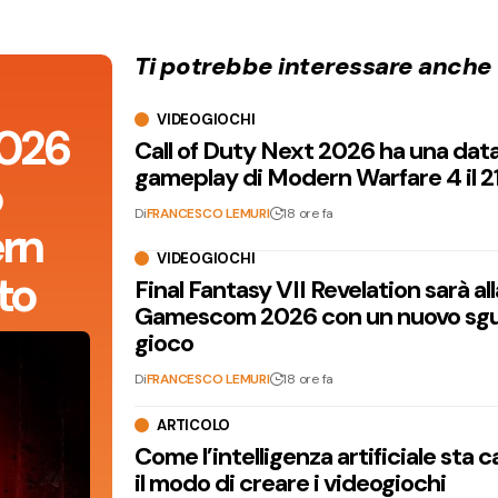
Ti potrebbe interessare anche
VIDEOGIOCHI
2026
Call of Duty Next 2026 ha una dat
gameplay di Modern Warfare 4 il 2
o
Di
FRANCESCO LEMURI
18 ore fa
rn
VIDEOGIOCHI
to
Final Fantasy VII Revelation sarà all
Gamescom 2026 con un nuovo sgu
gioco
Di
FRANCESCO LEMURI
18 ore fa
ARTICOLO
Come l’intelligenza artificiale sta
il modo di creare i videogiochi