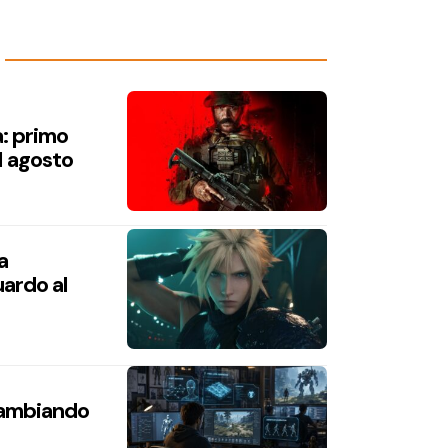
a: primo
1 agosto
a
ardo al
 cambiando