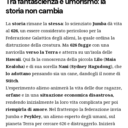
Tra fantascienza e umorismo: la
storia non cambia
La
storia
rimane la
stessa
: lo scienziato
Jumba
dà vita
al
626
, un essere considerato pericoloso per la
Federazione Galattica degli alieni, la quale ordina la
distruzione della creatura. Ma
626 fugge
con una
navicella
verso la Terra
e atterra su un’isola delle
Hawaii
. Qui fa la conoscenza della piccola
Lilo
(
Maia
Kealoha
) e di sua sorella
Nani
(
Sydney Hagudong
), che
lo adottano
pensando sia un cane, dandogli il nome di
Stitch
.
L’esperimento alieno animerà la vita delle due ragazze,
orfane
e in una
situazione economica disastrosa
,
rendendo inizialmente la loro vita complicata per poi
riempirla di amore
. Nel frattempo la federazione invia
Jumba e
Peykley
, un alieno esperto degli umani, sul
pianeta Terra per cercare 626 e distruggerlo. Inizierà