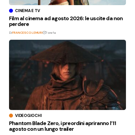
CINEMA E TV
Film al cinema ad agosto 2026: le uscite da non
perdere
Di
FRANCESCO LEMURI
7 ore fa
VIDEOGIOCHI
Phantom Blade Zero, i preordini apriranno l’11
agosto con un lungo trailer