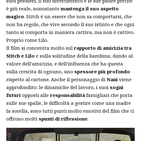
suoi pensieri, il suo divertimento e le sue paure perché
è più reale, nonostante
mantenga il suo aspetto
magico
. Stitch è un essere che non sa comportarsi, che
non ha regole, che vive secondo il suo istinto e che ogni
tanto si comporta in maniera cattiva, ma non è cattivo.
Proprio come Lilo.
Il film si concentra molto sul
rapporto di amicizia tra
Stitch e Lilo
e sulla solitudine della bambina, dando al
valore dell’amicizia, e dell’influenza che ha questa
sulla crescita di ognuno, uno
spessore più profondo
rispetto al cartone. Anche il personaggio di
Nani
viene
approfondito: le dinamiche del lavoro, i suoi
sogni
futuri
opposti alle
responsabilità
famigliari che porta
sulle sue spalle, le difficoltà a gestire come una madre
la sorella, sono tutti punti molto emotivi del film che ci
offrono molti
spunti di riflessione
.