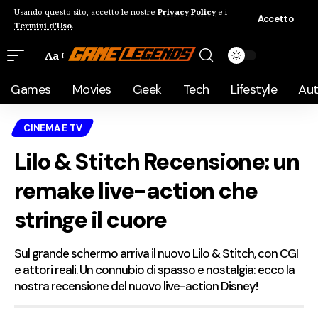
Usando questo sito, accetto le nostre
Privacy Policy
e i
Accetto
Termini d'Uso
.
Aa
Games
Movies
Geek
Tech
Lifestyle
Au
CINEMA E TV
Lilo & Stitch Recensione: un
remake live-action che
stringe il cuore
Sul grande schermo arriva il nuovo Lilo & Stitch, con CGI
e attori reali. Un connubio di spasso e nostalgia: ecco la
nostra recensione del nuovo live-action Disney!