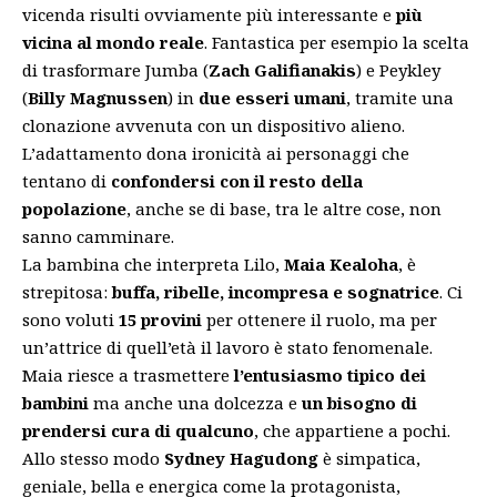
vicenda risulti ovviamente più interessante e
più
vicina al mondo reale
. Fantastica per esempio la scelta
di trasformare Jumba (
Zach Galifianakis
) e Peykley
(
Billy Magnussen
) in
due esseri umani
, tramite una
clonazione avvenuta con un dispositivo alieno.
L’adattamento dona ironicità ai personaggi che
tentano di
confondersi con il resto della
popolazione
, anche se di base, tra le altre cose, non
sanno camminare.
La bambina che interpreta Lilo,
Maia Kealoha
, è
strepitosa:
buffa, ribelle, incompresa e sognatrice
. Ci
sono voluti
15 provini
per ottenere il ruolo, ma per
un’attrice di quell’età il lavoro è stato fenomenale.
Maia riesce a trasmettere
l’entusiasmo tipico dei
bambini
ma anche una dolcezza e
un bisogno di
prendersi cura di qualcuno
, che appartiene a pochi.
Allo stesso modo
Sydney Hagudong
è simpatica,
geniale, bella e energica come la protagonista,