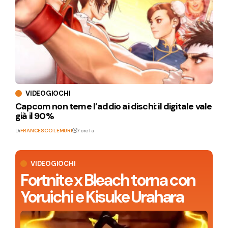
VIDEOGIOCHI
Capcom non teme l’addio ai dischi: il digitale vale
già il 90%
Di
FRANCESCO LEMURI
7 ore fa
VIDEOGIOCHI
Fortnite x Bleach torna con
Yoruichi e Kisuke Urahara