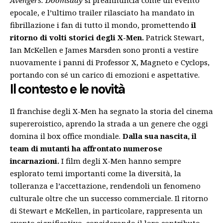
Avengers: Doomsday
si preannuncia come un evento
epocale, e l’ultimo trailer rilasciato ha mandato in
fibrillazione i fan di tutto il mondo, promettendo
il
ritorno di volti storici degli X-Men.
Patrick Stewart,
Ian McKellen e James Marsden sono pronti a vestire
nuovamente i panni di Professor X, Magneto e Cyclops,
portando con sé un carico di emozioni e aspettative.
Il contesto e le novità
Il franchise degli X-Men ha segnato la storia del cinema
supereroistico, aprendo la strada a un genere che oggi
domina il box office mondiale.
Dalla sua nascita, il
team di mutanti ha affrontato numerose
incarnazioni.
I film degli X-Men hanno sempre
esplorato temi importanti come la diversità, la
tolleranza e l’accettazione, rendendoli un fenomeno
culturale oltre che un successo commerciale. Il ritorno
di Stewart e McKellen, in particolare, rappresenta un
evento significativo, considerando il loro contributo