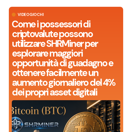
VIDEOGIOCHI
Come i possessori di
criptovalute possono
utilizzare SHRMiner per
esplorare maggiori
opportunità di guadagno e
ottenere facilmente un
aumento giornaliero del 4%
dei propri asset digitali