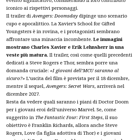
iconico ai rispettivi personaggi.
Il trailer di
Avengers: Doomsday
dipinge uno scenario
cupo e apocalittico. La Xavier’s School for Gifted
Youngsters è in rovina, e i protagonisti sembrano
affrontare una minaccia incombente.
Le immagini
mostrano Charles Xavier e Erik Lehnsherr in una
veste più matura.
Il trailer, così come quelli precedenti
dedicati a Steve Rogers e Thor, sembra porre una
domanda cruciale:
«I giovani dell’MCU saranno al
sicuro?»
L’uscita del film è prevista per il 18 dicembre,
mentre il sequel,
Avengers: Secret Wars
, arriverà nel
dicembre 2027.
Resta da vedere quali saranno i piani di Doctor Doom
per i giovani eroi dell’universo Marvel. Se, come
suggerito in
The Fantastic Four: First Steps
, il suo
obiettivo è Franklin Richards, allora anche Steve
Rogers, Love (la figlia adottiva di Thor) e i giovani