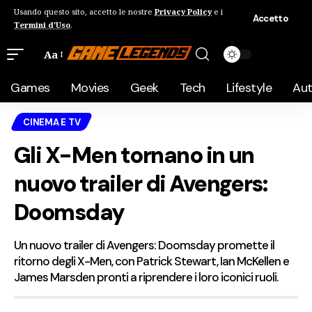
Usando questo sito, accetto le nostre
Privacy Policy
e i
Accetto
Termini d'Uso
.
Aa
Games
Movies
Geek
Tech
Lifestyle
Au
CINEMA E TV
Gli X-Men tornano in un
nuovo trailer di Avengers:
Doomsday
Un nuovo trailer di Avengers: Doomsday promette il
ritorno degli X-Men, con Patrick Stewart, Ian McKellen e
James Marsden pronti a riprendere i loro iconici ruoli.