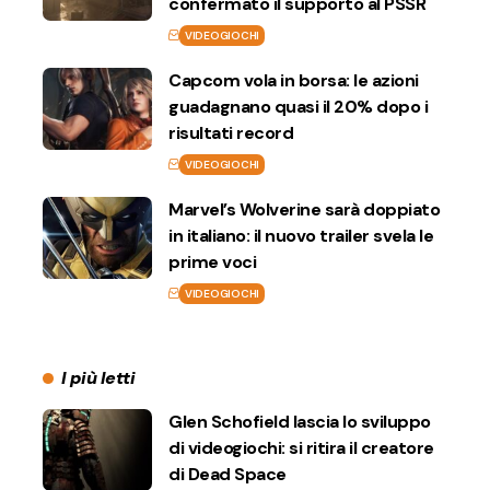
confermato il supporto al PSSR
VIDEOGIOCHI
Capcom vola in borsa: le azioni
guadagnano quasi il 20% dopo i
risultati record
VIDEOGIOCHI
Marvel’s Wolverine sarà doppiato
in italiano: il nuovo trailer svela le
prime voci
VIDEOGIOCHI
I più letti
Glen Schofield lascia lo sviluppo
di videogiochi: si ritira il creatore
di Dead Space