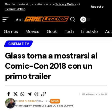
Usando questo sito, accetto le nostre
Privacy Policy
e i
Accetto
Termini d'Uso
.
Aa
Games
Movies
Geek
Tech
Lifestyle
Au
CINEMA E TV
Glass torna a mostrarsi al
Comic-Con 2018 con un
primo trailer
Lettura da 1 minuti
Di
LUCA DI CARLO
8 anni fa
NEWS
Ultimo Aggiornamento: 21 Luglio 2018 alle 2:09 PM