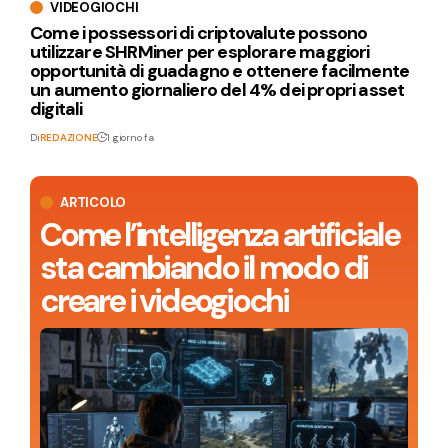
VIDEOGIOCHI
Come i possessori di criptovalute possono
utilizzare SHRMiner per esplorare maggiori
opportunità di guadagno e ottenere facilmente
un aumento giornaliero del 4% dei propri asset
digitali
Di
REDAZIONE
1 giorno fa
ARTICOLO
Come l’intelligenza artificiale
sta cambiando il modo di
creare i videogiochi