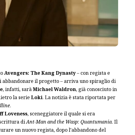
to
Avengers: The Kang Dynasty
– con regista e
 abbandonare il progetto – arriva uno spiraglio di
e
, infatti, sarà
Michael Waldron
, già conosciuto in
ietro la serie
Loki
. La notizia è stata riportata per
line
.
eff Loveness
, sceneggiatore il quale si era
crittura di
Ant-Man and the Wasp: Quantumania
. Il
urare un nuovo regista, dopo l’
abbandono del