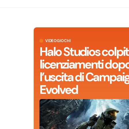
VIDEOGIOCHI
Halo Studios colpit
licenziamenti dop
l’uscita di Campai
Evolved