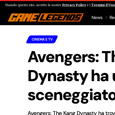
Usando questo sito, accetto le nostre
Privacy Policy
e i
Termini d'Uso
News
Re
CINEMA E TV
Avengers: T
Dynasty ha 
sceneggiat
Avengers: The Kang Dynasty ha trovat