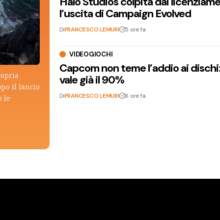
Halo Studios colpita dai licenziam
l’uscita di Campaign Evolved
Di
FRANCESCO LEMURI
5 ore fa
VIDEOGIOCHI
Capcom non teme l’addio ai dischi: i
ropria
vale già il 90%
po il lancio
Di
FRANCESCO LEMURI
6 ore fa
 le