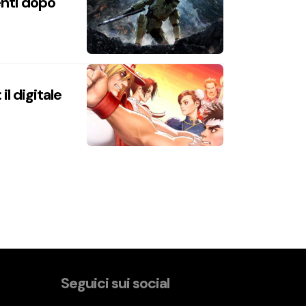
enti dopo
l digitale
Seguici sui social