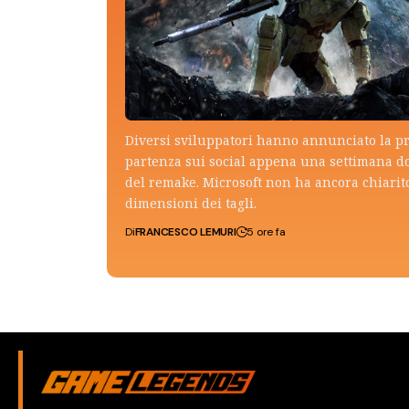
Diversi sviluppatori hanno annunciato la p
partenza sui social appena una settimana do
del remake. Microsoft non ha ancora chiarito
dimensioni dei tagli.
Di
FRANCESCO LEMURI
5 ore fa