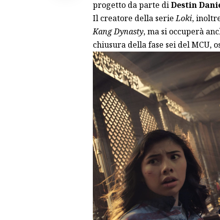
progetto da parte di
Destin Dani
Il creatore della serie
Loki
, inolt
Kang Dynasty
, ma si occuperà anc
chiusura della fase sei del MCU, o