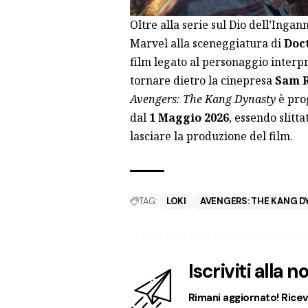
Oltre alla serie sul Dio dell’Ing
Marvel alla sceneggiatura di
Doct
film legato al personaggio interp
tornare dietro la cinepresa
Sam 
Avengers: The Kang Dynasty
è pro
dal
1 Maggio 2026
, essendo slitt
lasciare la produzione del film.
TAG:
LOKI
AVENGERS: THE KANG D
Iscriviti alla 
Rimani aggiornato! Ricevi