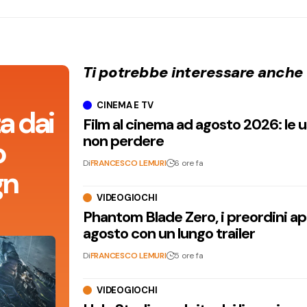
Ti potrebbe interessare anche
CINEMA E TV
a dai
Film al cinema ad agosto 2026: le 
non perdere
o
Di
FRANCESCO LEMURI
6 ore fa
gn
VIDEOGIOCHI
Phantom Blade Zero, i preordini apr
agosto con un lungo trailer
Di
FRANCESCO LEMURI
5 ore fa
VIDEOGIOCHI