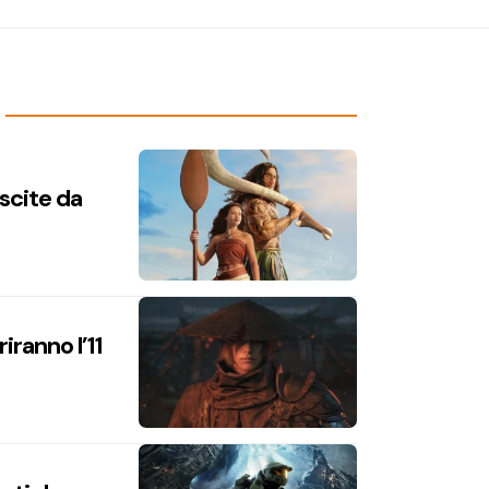
uscite da
iranno l’11