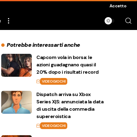
Accetto
e
Potrebbe interessarti anche
Capcom vola in borsa: le
azioni guadagnano quasi il
20% dopo i risultati record
VIDEOGIOCHI
Dispatch arriva su Xbox
Series X|S: annunciata la data
di uscita della commedia
supereroistica
VIDEOGIOCHI