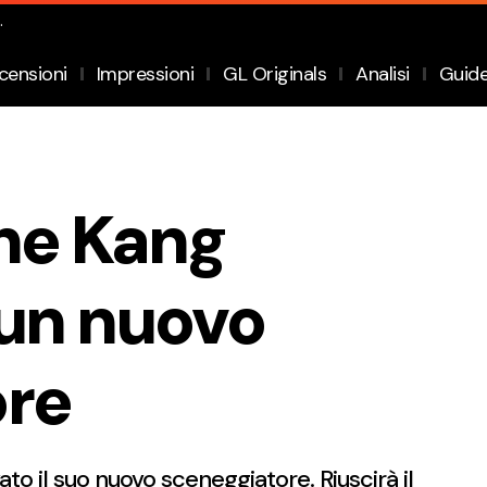
.
censioni
Impressioni
GL Originals
Analisi
Guid
he Kang
un nuovo
ore
o il suo nuovo sceneggiatore. Riuscirà il