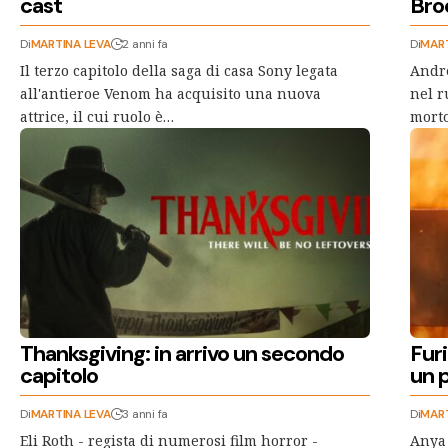
cast
Bro
Di
MARTINA LEVA
2 anni fa
Di
MART
Il terzo capitolo della saga di casa Sony legata
Andre
all'antieroe Venom ha acquisito una nuova
nel r
attrice, il cui ruolo è…
morto
Thanksgiving: in arrivo un secondo
Fur
capitolo
un p
Di
MARTINA LEVA
3 anni fa
Di
MART
Eli Roth - regista di numerosi film horror -
Anya 