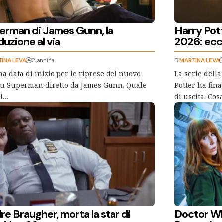
erman di James Gunn, la
Harry Pott
uzione al via
2026: ecco
INA LEVA
2 anni fa
Di
MARTINA LEVA
na data di inizio per le riprese del nuovo
La serie dell
su Superman diretto da James Gunn. Quale
Potter ha fin
il…
di uscita. Co
e Braugher, morta la star di
Doctor Wh