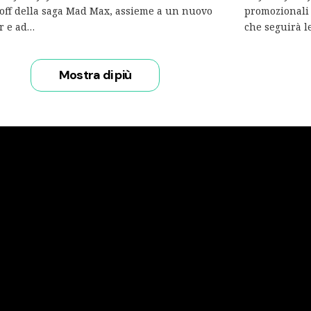
off della saga Mad Max, assieme a un nuovo
promozionali 
r e ad…
che seguirà le
Mostra di più