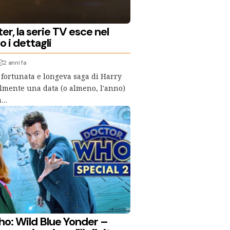
er, la serie TV esce nel
 i dettagli
2 anni fa
a fortunata e longeva saga di Harry
almente una data (o almeno, l'anno)
sa…
o: Wild Blue Yonder –