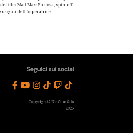
del film Mad Max: Furiosa, spin-off
 origini dell'Imperatrice.
Seguici sui social
Copyright© NetCom Srls
2025