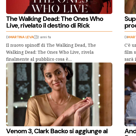
The Walking Dead: The Ones Who
Sup
Live, rivelato il destino di Rick
prod
Di
MARTINA LEVA
2 anni fa
Di
MART
Il nuovo spinoff di The Walking Dead, The
C'è u
Walking Dead: The Ones Who Live, rivela
film 
finalmente al pubblico cosa è…
sarà 
Venom 3, Clark Backo si aggiunge al
Andr