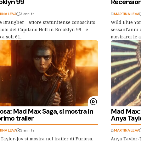
oklyn 99
Recensione
INA LEVA
3 anni fa
Di
MARTINA LEVA
 Braugher - attore statunitense conosciuto
Wild Blue Yon
uolo del Capitano Holt in Brooklyn 99 - è
sessant'anni 
 a soli 61…
mostrarci le 
iosa: Mad Max Saga, si mostra in
Mad Max: 
rimo trailer
Anya Tayl
INA LEVA
3 anni fa
Di
MARTINA LEVA
Taylor-Joy si mostra nel trailer di Furiosa,
Anya Taylor-J