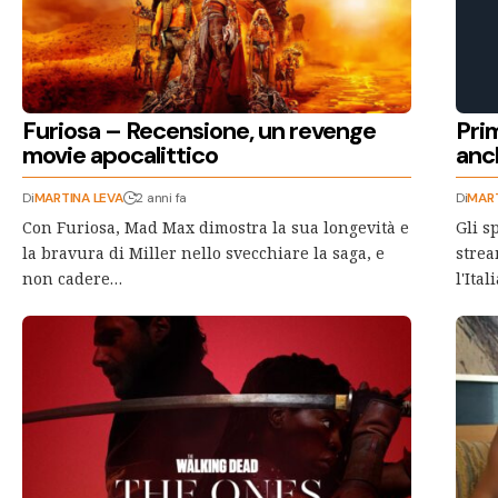
Furiosa – Recensione, un revenge
Prim
movie apocalittico
anch
Di
MARTINA LEVA
2 anni fa
Di
MART
Con Furiosa, Mad Max dimostra la sua longevità e
Gli s
la bravura di Miller nello svecchiare la saga, e
strea
non cadere…
l'Ita