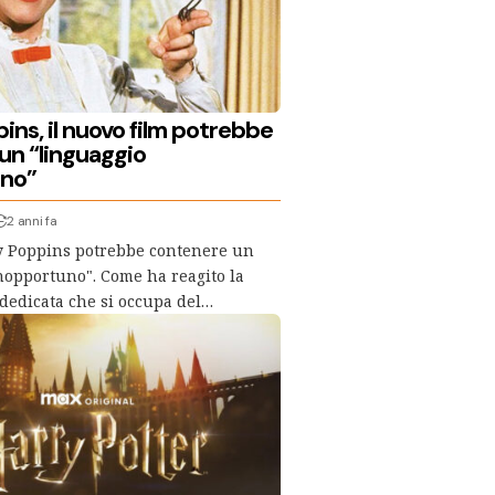
ns, il nuovo film potrebbe
un “linguaggio
uno”
2 anni fa
ry Poppins potrebbe contenere un
nopportuno". Come ha reagito la
dedicata che si occupa del…