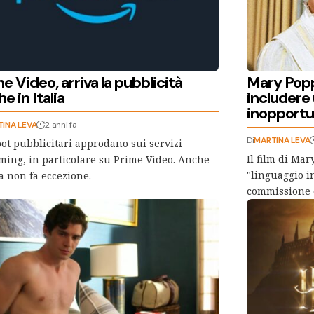
e Video, arriva la pubblicità
Mary Poppi
e in Italia
includere 
inopport
INA LEVA
2 anni fa
Di
MARTINA LEVA
pot pubblicitari approdano sui servizi
Il film di Ma
ming, in particolare su Prime Video. Anche
"linguaggio i
lia non fa eccezione.
commissione 