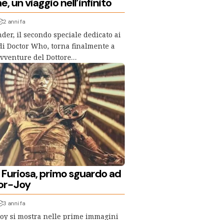
, un viaggio nell’infinito
2 anni fa
der, il secondo speciale dedicato ai
di Doctor Who, torna finalmente a
avventure del Dottore…
Furiosa, primo sguardo ad
or-Joy
3 anni fa
oy si mostra nelle prime immagini