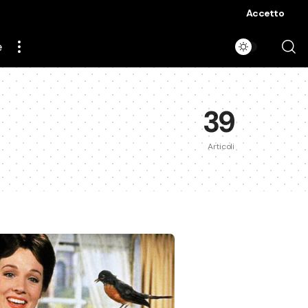
Accetto
e
39
Articoli