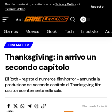
Usando questo sito, accetto le nostre
Privacy Policy
e i
Accetto
Termini d'Uso
.
Aa
Games
Movies
Geek
Tech
Lifestyle
Au
CINEMA E TV
Thanksgiving: in arrivo un
secondo capitolo
Eli Roth - regista di numerosi film horror - annuncia la
produzione del secondo capitolo di Thanksgiving, film
uscito recentemente nelle sale.
Lettura da 2 minuti