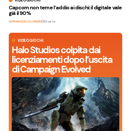
VIDEOGIOCHI
Capcom non teme l’addio ai dischi: il digitale vale
già il 90%
Di
FRANCESCO LEMURI
19 ore fa
VIDEOGIOCHI
Halo Studios colpita dai
licenziamenti dopo l’uscita
di Campaign Evolved