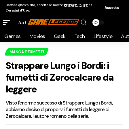
Usando questo sito, accetto le nostre
Privacy Policy
e i
Accetto
Termini d'Uso
.
Aa
Games
Movies
Geek
Tech
Lifestyle
Au
MANGA E FUMETTI
Strappare Lungo i Bordi: i
fumetti di Zerocalcare da
leggere
VIsto l'enorme successo di Strappare Lungo i Bordi,
abbiamo deciso di proporvi i fumetti da leggere di
Zerocalcare, l'autore romano della serie.