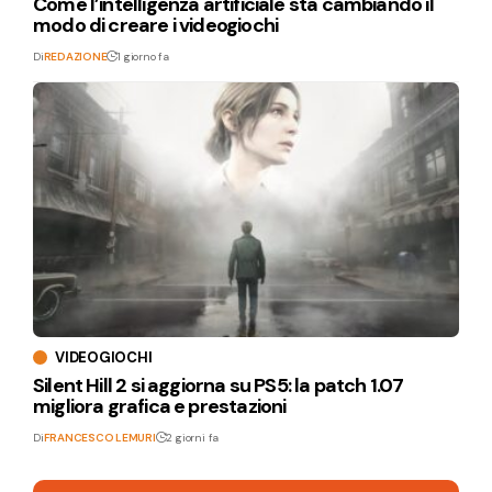
Come l’intelligenza artificiale sta cambiando il
modo di creare i videogiochi
Di
REDAZIONE
1 giorno fa
VIDEOGIOCHI
Silent Hill 2 si aggiorna su PS5: la patch 1.07
migliora grafica e prestazioni
Di
FRANCESCO LEMURI
2 giorni fa