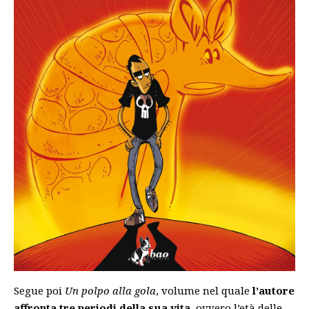
Segue poi
Un polpo alla gola
, volume nel quale
l’autore
affronta tre periodi della sua vita
, ovvero l’età delle