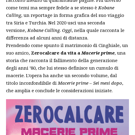
racconto inedito di quarantadue pagine. Più diverso
come temi ma sempre fedele a se stesso è
Kobane
Calling
, un reportage in forma grafica del suo viaggio
tra Siria e Turchia. Nel 2020 uscì una seconda
versione,
Kobane Calling. Oggi
, nella quale racconta le
differenza ad alcuni anni di distanza.
Prendendo come spunto il matrimonio di Cinghiale, un
suo amico,
Zerocalcare da vita a
Macerie prime
, una
storia
che racconta il fallimento della generazione
degli anni ’80, che lui stesso definisce un cumulo di
macerie. L’opera ha anche un
secondo volume
, dal
titolo inconfondibile di
Macerie prime – Sei mesi dopo
,
che amplia e conclude le considerazioni iniziate.