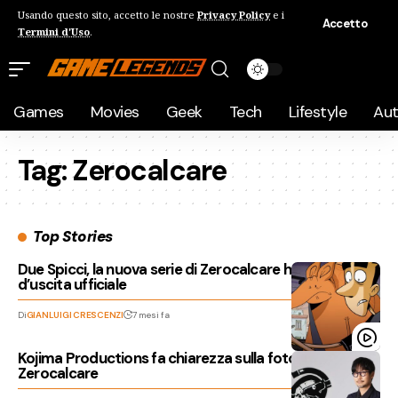
Usando questo sito, accetto le nostre
Privacy Policy
e i
Accetto
Termini d'Uso
.
Games
Movies
Geek
Tech
Lifestyle
Au
Tag:
Zerocalcare
Top Stories
Due Spicci, la nuova serie di Zerocalcare ha un periodo
d’uscita ufficiale
Di
GIANLUIGI CRESCENZI
7 mesi fa
Kojima Productions fa chiarezza sulla foto con
Zerocalcare