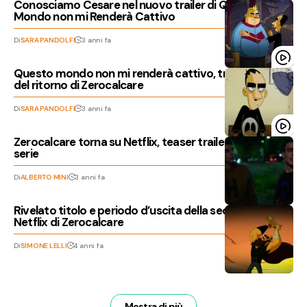
Conosciamo Cesare nel nuovo trailer di Questo
Mondo non mi Renderà Cattivo
Di
SARA PANDOLFI
3 anni fa
Questo mondo non mi renderà cattivo, trailer e data
del ritorno di Zerocalcare
Di
SARA PANDOLFI
3 anni fa
Zerocalcare torna su Netflix, teaser trailer della nuova
serie
Di
ALBERTO MINI
3 anni fa
Rivelato titolo e periodo d’uscita della seconda serie
Netflix di Zerocalcare
Di
SIMONE LELLI
4 anni fa
Mostra di più