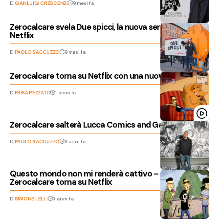
Di
GIANLUIGI CRESCENZI
9 mesi fa
Zerocalcare svela Due spicci, la nuova serie animata su
Netflix
Di
PAOLO SACCUZZO
9 mesi fa
Zerocalcare torna su Netflix con una nuova serie
Di
ERIKA PEZZATO
1 anno fa
Zerocalcare salterà Lucca Comics and Games 2023
Di
PAOLO SACCUZZO
3 anni fa
Questo mondo non mi renderà cattivo – Recensione,
Zerocalcare torna su Netflix
Di
SIMONE LELLI
3 anni fa