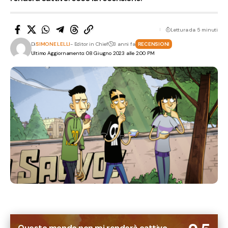
Lettura da 5 minuti
Di
SIMONE LELLI
- Editor in Chief
3 anni fa
RECENSIONI
Ultimo Aggiornamento: 08 Giugno 2023 alle 2:00 PM
Questo mondo non mi renderà cattivo