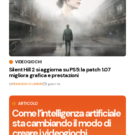
VIDEOGIOCHI
Silent Hill 2 si aggiorna su PS5: la patch 1.07
migliora grafica e prestazioni
Di
FRANCESCO LEMURI
2 giorni fa
ARTICOLO
Come l’intelligenza artificiale
sta cambiando il modo di
creare i videogiochi