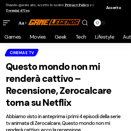
Usando questo sito, accetto le nostre
Privacy Policy
e i
Accetto
Termini d'Uso
.
Aa
Games
Movies
Geek
Tech
Lifestyle
Au
CINEMA E TV
Questo mondo non mi
renderà cattivo –
Recensione, Zerocalcare
torna su Netflix
Abbiamo visto in anteprima i primi 4 episodi della serie
tv animata di Zerocalcare, Questo mondo non mi
renderà cattivo: ecco la recensione.