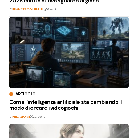
2026 con un nuovo sguardo al gioco
Di
FRANCESCO LEMURI
16 ore fa
ARTICOLO
Come l’intelligenza artificiale sta cambiando il
modo di creare i videogiochi
Di
REDAZIONE
22 ore fa