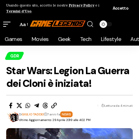
Usando questo sito, accetto le nostre
Privacy Policy
e i
Accetto
Termini d'Uso
.
Aa
Games
Movies
Geek
Tech
Lifestyle
Au
GDR
Star Wars: Legion La Guerra
dei Cloni è iniziata!
Lettura da 4 minuti
Di
GIULIO TADDEI
7 anni fa
NEWS
Ultimo Aggiornamento: 29 Aprile 2019 alle 4:02 PM