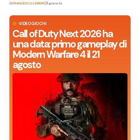
Di
FRANCESCO LEMURI
1 giorno fa
VIDEOGIOCHI
Call of Duty Next 2026 ha
una data: primo gameplay di
Modern Warfare 4 il 21
agosto