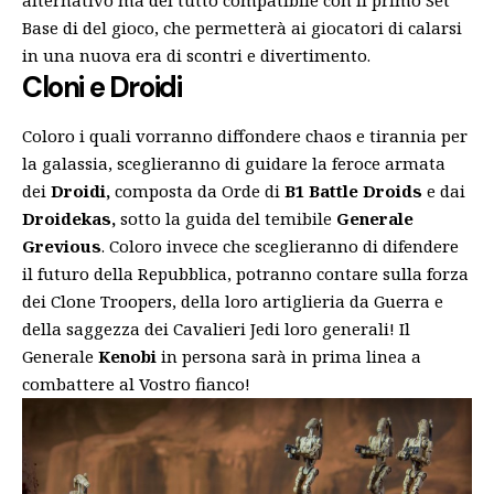
alternativo ma del tutto compatibile con il primo Set
Base di del gioco, che permetterà ai giocatori di calarsi
in una nuova era di scontri e divertimento.
Cloni e Droidi
Coloro i quali vorranno diffondere chaos e tirannia per
la galassia, sceglieranno di guidare la feroce armata
dei
Droidi,
composta da Orde di
B1 Battle Droids
e dai
Droidekas,
sotto la guida del temibile
Generale
Grevious
. Coloro invece che sceglieranno di difendere
il futuro della Repubblica, potranno contare sulla forza
dei Clone Troopers, della loro artiglieria da Guerra e
della saggezza dei Cavalieri Jedi loro generali! Il
Generale
Kenobi
in persona sarà in prima linea a
combattere al Vostro fianco!