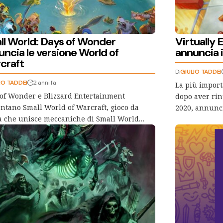
ll World: Days of Wonder
Virtually
uncia le versione World of
annuncia i
craft
Di
GIULIO TADDEI
IO TADDEI
2 anni fa
La più import
of Wonder e Blizzard Entertainment
dopo aver rinu
ntano Small World of Warcraft, gioco da
2020, annunc
a che unisce meccaniche di Small World…