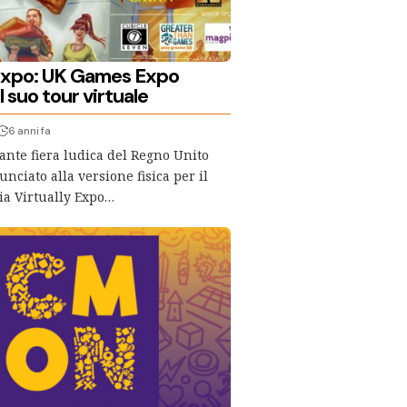
 Expo: UK Games Expo
l suo tour virtuale
6 anni fa
ante fiera ludica del Regno Unito
nciato alla versione fisica per il
ia Virtually Expo…