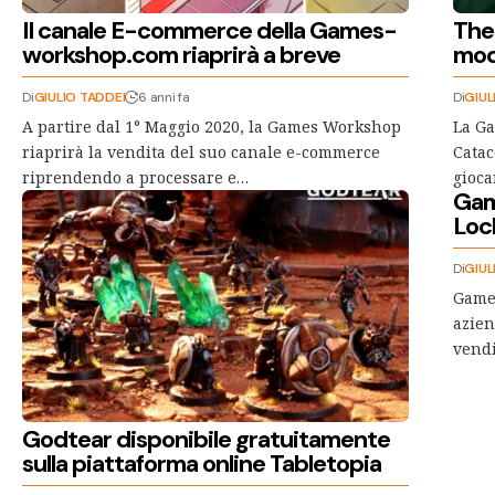
Il canale E-commerce della Games-
The
workshop.com riaprirà a breve
moda
Di
GIULIO TADDEI
6 anni fa
Di
GIUL
A partire dal 1° Maggio 2020, la Games Workshop
La G
riaprirà la vendita del suo canale e-commerce
Catac
riprendendo a processare e…
gioca
Gam
Loc
Di
GIUL
Games
azien
vendi
Godtear disponibile gratuitamente
sulla piattaforma online Tabletopia