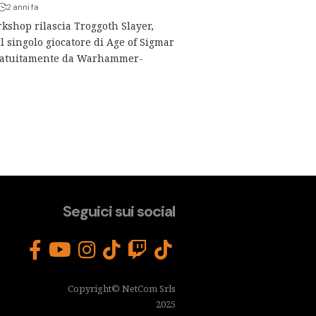
2 anni fa
shop rilascia Troggoth Slayer,
l singolo giocatore di Age of Sigmar
gratuitamente da Warhammer-
Seguici sui social
Copyright© NetCom Srls
2025