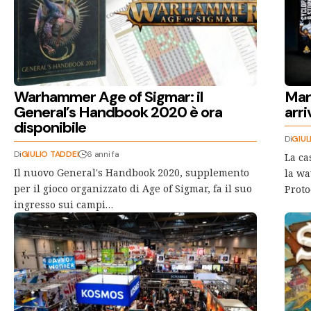
Warhammer Age of Sigmar: il
Marv
General’s Handbook 2020 è ora
arr
disponibile
Di
GIUL
Di
GIULIO TADDEI
6 anni fa
La c
Il nuovo General's Handbook 2020, supplemento
la wa
per il gioco organizzato di Age of Sigmar, fa il suo
Proto
ingresso sui campi…