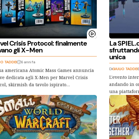
el Crisis Protocol: finalmente
La SPIEL.d
ivano gli X-Men
sfruttand
unica
IO TADDEI
6 anni fa
Di
GIULIO TADDEI
asa americana Atomic Mass Games annuncia
L'evento inte
ve dedicata agli X-Men per Marvel Crisis
andando in on
col, skirmish da tavolo ispirato…
una piattafor