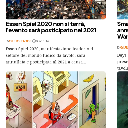
Essen Spiel 2020 non si terrà,
Sma
l’evento sarà posticipato nel 2021
ann
War
Di
GIULIO TADDEI
6 anni fa
Di
GIUL
Essen Spiel 2020, manifestazione leader nel
Days 
settore del mondo ludico da tavolo, sarà
prese
annullata e posticipata al 2021 a causa…
tavol