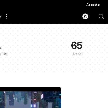
Accetto
e
65
a
Games
Articoli