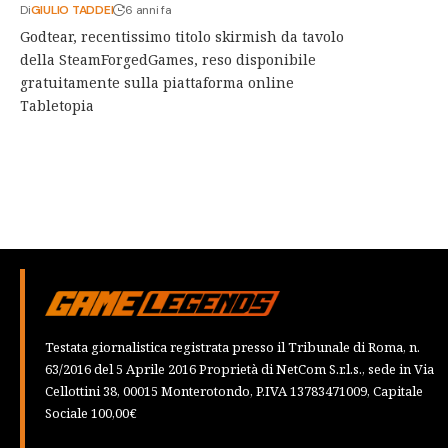
Di
GIULIO TADDEI
6 anni fa
Godtear, recentissimo titolo skirmish da tavolo
della SteamForgedGames, reso disponibile
gratuitamente sulla piattaforma online
Tabletopia
Testata giornalistica registrata presso il Tribunale di Roma, n.
63/2016 del 5 Aprile 2016 Proprietà di NetCom S.r.l.s., sede in Via
Cellottini 38, 00015 Monterotondo, P.IVA 13783471009, Capitale
Sociale 100,00€