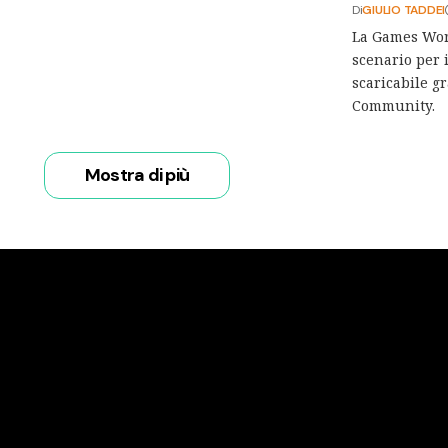
Di
GIULIO TADDEI
La Games Work
scenario per i
scaricabile 
Community.
Mostra di più