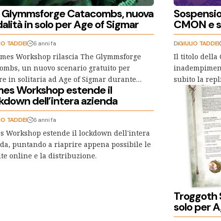
 Glymmsforge Catacombs, nuova
Sospension
lità in solo per Age of Sigmar
CMON e su
IO TADDEI
6 anni fa
Di
GIULIO TADDEI
ames Workshop rilascia The Glymmsforge
Il titolo del
ombs, un nuovo scenario gratuito per
inadempimenti
re in solitaria ad Age of Sigmar durante…
subito la repl
es Workshop estende il
kdown dell’intera azienda
IO TADDEI
6 anni fa
 Workshop estende il lockdown dell'intera
da, puntando a riaprire appena possibile le
te online e la distribuzione.
Troggoth S
solo per A