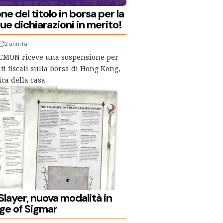
e del titolo in borsa per la
e dichiarazioni in merito!
2 anni fa
la CMON riceve una sospensione per
 fiscali sulla borsa di Hong Kong,
ica della casa…
layer, nuova modalità in
ge of Sigmar