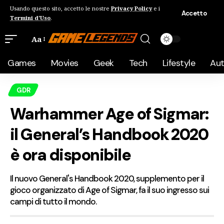
Usando questo sito, accetto le nostre
Privacy Policy
e i
Accetto
Termini d'Uso
.
Aa
Games
Movies
Geek
Tech
Lifestyle
Au
GDR
Warhammer Age of Sigmar:
il General’s Handbook 2020
è ora disponibile
Il nuovo General's Handbook 2020, supplemento per il
gioco organizzato di Age of Sigmar, fa il suo ingresso sui
campi di tutto il mondo.