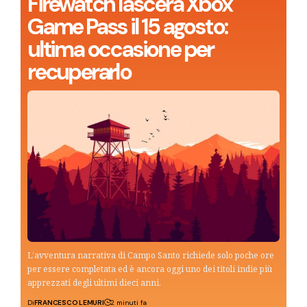
Firewatch lascerà Xbox
Game Pass il 15 agosto:
ultima occasione per
recuperarlo
L’avventura narrativa di Campo Santo richiede solo poche ore
per essere completata ed è ancora oggi uno dei titoli indie più
apprezzati degli ultimi dieci anni.
Di
FRANCESCO LEMURI
2 minuti fa