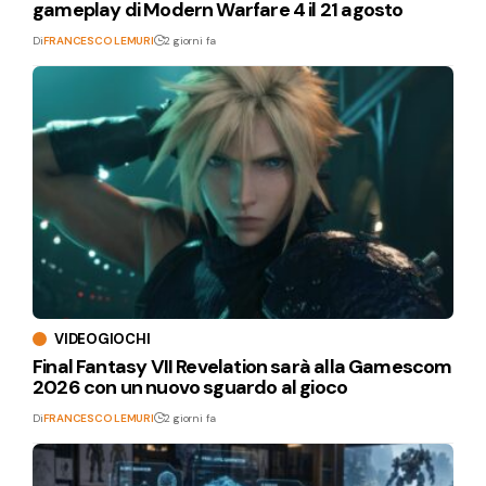
gameplay di Modern Warfare 4 il 21 agosto
Di
FRANCESCO LEMURI
2 giorni fa
VIDEOGIOCHI
Final Fantasy VII Revelation sarà alla Gamescom
2026 con un nuovo sguardo al gioco
Di
FRANCESCO LEMURI
2 giorni fa