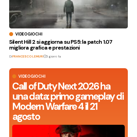
VIDEOGIOCHI
Silent Hill 2 si aggiorna su PS5: la patch 1.07
migliora grafica e prestazioni
Di
FRANCESCO LEMURI
3 giorni fa
VIDEOGIOCHI
Call of Duty Next 2026 ha
una data: primo gameplay di
Modern Warfare 4 il 21
agosto