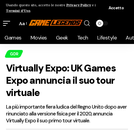
Usando questo sito, accetto le nostre
Privacy Policy
e i
Accetto
Termini d'Uso
.
Aa
Games
Movies
Geek
Tech
Lifestyle
Au
GDR
Virtually Expo: UK Games
Expo annuncia il suo tour
virtuale
La più importante fiera ludica del Regno Unito dopo aver
rinunciato alla versione fisica per il 2020, annuncia
Virtually Expo il suo primo tour virtuale.