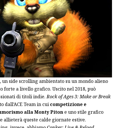
, un side scrolling ambientato su un mondo alieno
o forte a livello grafico. Uscito nel 2018, può
sionati di titoli indie.
Rock of Ages 3: Make or Break
to dall’ACE Team in cui
competizione e
umorismo alla Monty Piton
e uno stile grafico
 allieterà queste calde giornate estive
.
ming, invece, abbiamo
Conker: Live & Reload