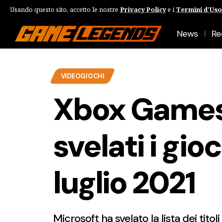
Usando questo sito, accetto le nostre
Privacy Policy
e i
Termini d'Uso
News
Re
VIDEOGIOCHI
Xbox Games
svelati i gioc
luglio 2021
Microsoft ha svelato la lista dei tito