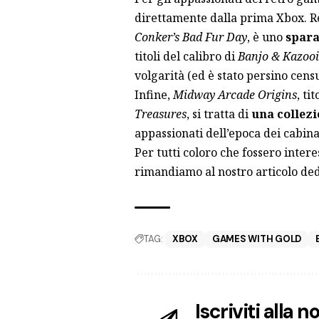
direttamente dalla prima Xbox. R
Conker’s Bad Fur Day
, è uno
spara
titoli del calibro di
Banjo & Kazooi
volgarità (ed è stato persino censu
Infine,
Midway Arcade Origins
, ti
Treasures
, si tratta di
una collezi
appassionati dell’epoca dei cabina
Per tutti coloro che fossero intere
rimandiamo al
nostro articolo de
TAG:
XBOX
GAMES WITH GOLD
Iscriviti alla 