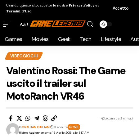
Usando questo sito, accetto le nostre
Privacy Policy
e i
Accetto
Termini d'Uso
.
Aa
Games
Movies
Geek
Tech
Lifestyle
Au
VIDEOGIOCHI
Valentino Rossi: The Game
uscito il trailer sul
MotoRanch VR46
Lettura da 2 minuti
Di
CRISTIAN GIULIANI
10 anni fa
NEWS
Ultimo Aggiornamento: 15 Aprile 2016 alle 8:17 AM