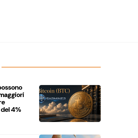
 possono
 maggiori
re
 del 4%