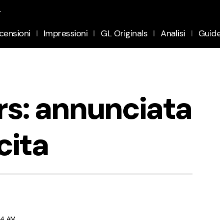
.
censioni
Impressioni
GL Originals
Analisi
Guid
s: annunciata
cita
:24 AM