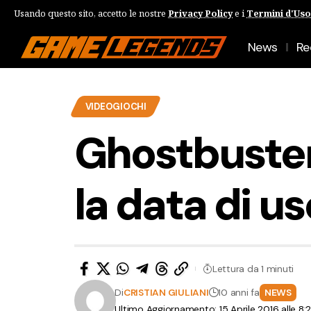
Usando questo sito, accetto le nostre
Privacy Policy
e i
Termini d'Uso
News
Re
VIDEOGIOCHI
Ghostbuster
la data di us
Lettura da 1 minuti
Di
CRISTIAN GIULIANI
10 anni fa
NEWS
Ultimo Aggiornamento: 15 Aprile 2016 alle 8