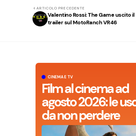
ARTICOLO PRECEDENTE
Valentino Rossi: The Game uscito il
trailer sul MotoRanch VR46
CINEMA E TV
Film al cinema ad
agosto 2026: le usc
da non perdere