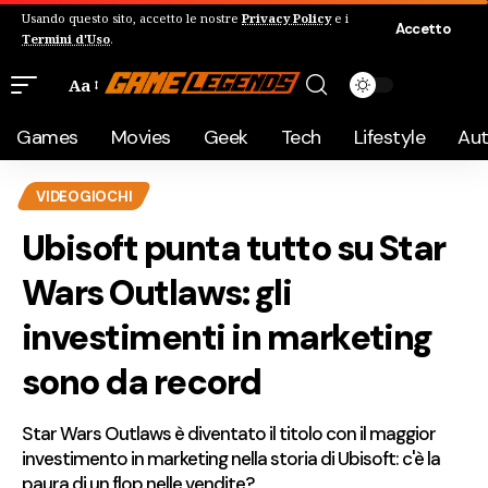
Usando questo sito, accetto le nostre
Privacy Policy
e i
Accetto
Termini d'Uso
.
Aa
Games
Movies
Geek
Tech
Lifestyle
Au
VIDEOGIOCHI
Ubisoft punta tutto su Star
Wars Outlaws: gli
investimenti in marketing
sono da record
Star Wars Outlaws è diventato il titolo con il maggior
investimento in marketing nella storia di Ubisoft: c'è la
paura di un flop nelle vendite?