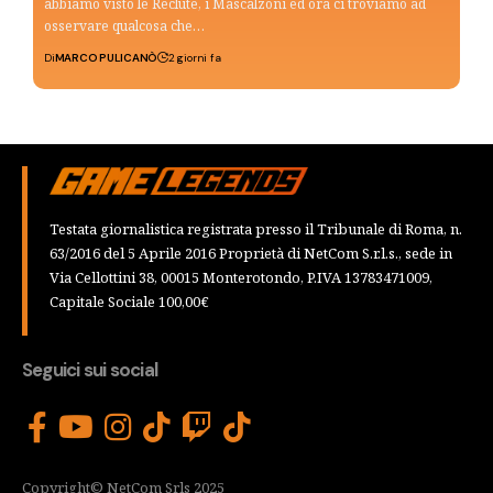
abbiamo visto le Reclute, i Mascalzoni ed ora ci troviamo ad
osservare qualcosa che…
Di
MARCO PULICANÒ
2 giorni fa
Testata giornalistica registrata presso il Tribunale di Roma, n.
63/2016 del 5 Aprile 2016 Proprietà di NetCom S.r.l.s., sede in
Via Cellottini 38, 00015 Monterotondo, P.IVA 13783471009,
Capitale Sociale 100,00€
Seguici sui social
Copyright© NetCom Srls 2025