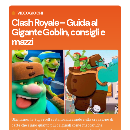
VIDEOGIOCHI
Clash Royale – Guida al
Gigante Goblin, consigli e
mazzi
Ultimamente Supercell si sta focalizzando nella creazione di
carte che siano quanto più originali come meccaniche: