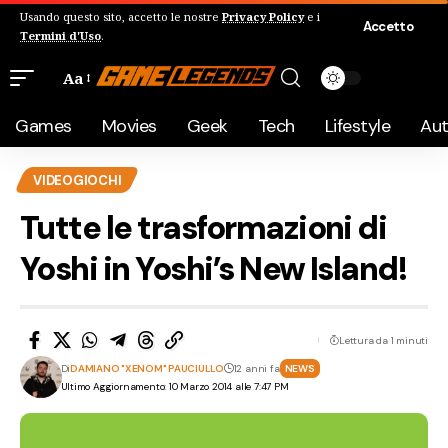
Usando questo sito, accetto le nostre
Privacy Policy
e i
Accetto
Termini d'Uso
.
Aa
Games
Movies
Geek
Tech
Lifestyle
Au
VIDEOGIOCHI
Tutte le trasformazioni di
Yoshi in Yoshi’s New Island!
Lettura da 1 minuti
Di
DAMIANO "XENOM" PAUCIULLO
12 anni fa
NEWS
Ultimo Aggiornamento: 10 Marzo 2014 alle 7:47 PM