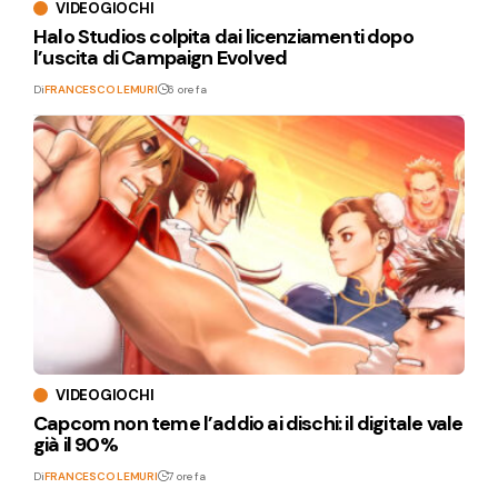
VIDEOGIOCHI
Halo Studios colpita dai licenziamenti dopo
l’uscita di Campaign Evolved
Di
FRANCESCO LEMURI
6 ore fa
VIDEOGIOCHI
Capcom non teme l’addio ai dischi: il digitale vale
già il 90%
Di
FRANCESCO LEMURI
7 ore fa