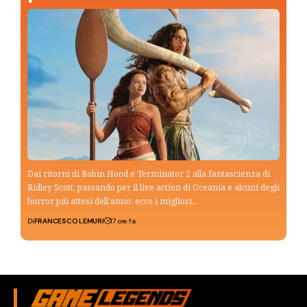
Dai ritorni di Robin Hood e Terminator 2 alla fantascienza di
Ridley Scott, passando per il live action di Oceania e alcuni degli
horror più attesi dell’anno: ecco i migliori…
Di
FRANCESCO LEMURI
17 ore fa