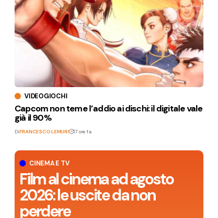
VIDEOGIOCHI
Capcom non teme l’addio ai dischi: il digitale vale
già il 90%
Di
FRANCESCO LEMURI
17 ore fa
CINEMA E TV
Film al cinema ad agosto
2026: le uscite da non
perdere