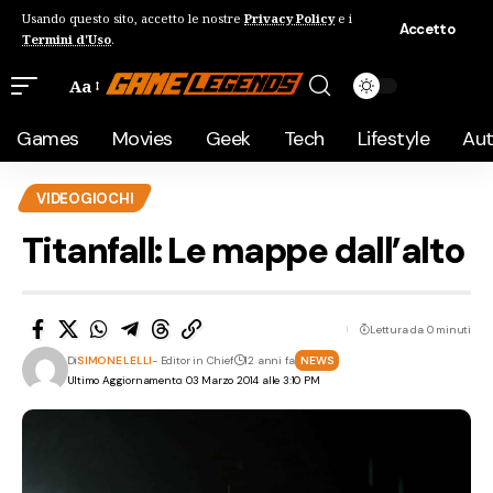
Usando questo sito, accetto le nostre
Privacy Policy
e i
Accetto
Termini d'Uso
.
Aa
Games
Movies
Geek
Tech
Lifestyle
Au
VIDEOGIOCHI
Titanfall: Le mappe dall’alto
Lettura da 0 minuti
Di
SIMONE LELLI
- Editor in Chief
12 anni fa
NEWS
Ultimo Aggiornamento: 03 Marzo 2014 alle 3:10 PM