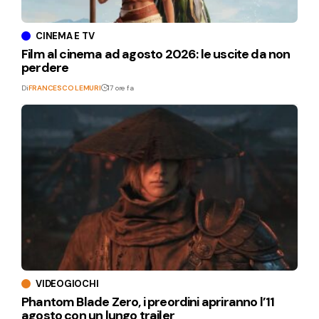
CINEMA E TV
Film al cinema ad agosto 2026: le uscite da non
perdere
Di
FRANCESCO LEMURI
17 ore fa
VIDEOGIOCHI
Phantom Blade Zero, i preordini apriranno l’11
agosto con un lungo trailer