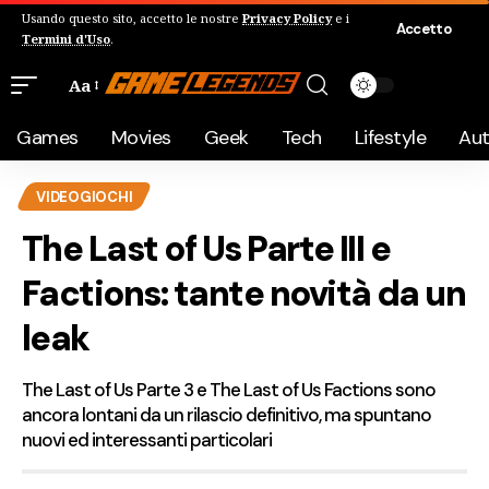
Usando questo sito, accetto le nostre
Privacy Policy
e i
Accetto
Termini d'Uso
.
Aa
Games
Movies
Geek
Tech
Lifestyle
Au
VIDEOGIOCHI
The Last of Us Parte III e
Factions: tante novità da un
leak
The Last of Us Parte 3 e The Last of Us Factions sono
ancora lontani da un rilascio definitivo, ma spuntano
nuovi ed interessanti particolari