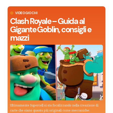
VIDEOGIOCHI
Clash Royale – Guida al
Gigante Goblin, consigli e
mazzi
Ultimamente Supercell si sta focalizzando nella creazione di
carte che siano quanto più originali come meccaniche: