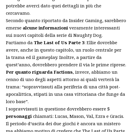
potrebbe averci dato quei dettagli in più che
cercavamo.
Secondo quanto riportato da
Insider Gaming
, sarebbero
emerse
alcune informazioni
veramente interessanti
sui nuovi capitoli della serie di Naughty Dog.
Partiamo da
The Last of Us Parte 3
: Ellie dovrebbe
avere, anche in questo capitolo, un ruolo centrale per
la trama ed il gameplay. Inoltre, a partire da
quest’anno, dovrebbero prendere il via le prime riprese.
Per quanto riguarda Factions
, invece, abbiamo un
cenno di uno degli aspetti attorno ai quali verterà la
trama: “sopravvissuti alla periferia di una città post-
apocalittica, stipati in una casa vittoriana che funge da
loro base”.
I sopravvissuti in questione dovrebbero essere
5
personaggi
chiamati: Lucas, Mason, Val, Ezra e Gracis.
Il periodo d’uscita dei due giochi è ancora un mistero
ma abbiamo motivo di credere che The Last of Us Parte