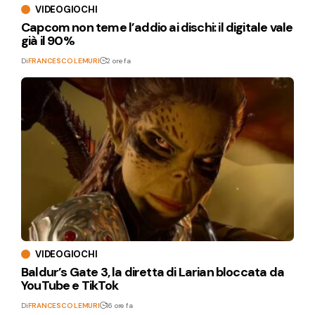
VIDEOGIOCHI
Capcom non teme l’addio ai dischi: il digitale vale
già il 90%
Di
FRANCESCO LEMURI
2 ore fa
VIDEOGIOCHI
Baldur’s Gate 3, la diretta di Larian bloccata da
YouTube e TikTok
Di
FRANCESCO LEMURI
16 ore fa