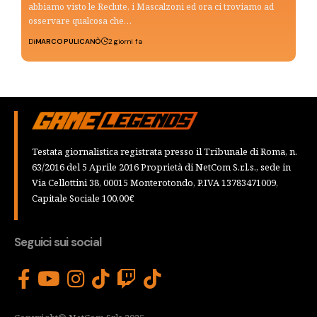
abbiamo visto le Reclute, i Mascalzoni ed ora ci troviamo ad
osservare qualcosa che…
Di
MARCO PULICANÒ
2 giorni fa
Testata giornalistica registrata presso il Tribunale di Roma, n.
63/2016 del 5 Aprile 2016 Proprietà di NetCom S.r.l.s., sede in
Via Cellottini 38, 00015 Monterotondo, P.IVA 13783471009,
Capitale Sociale 100,00€
Seguici sui social