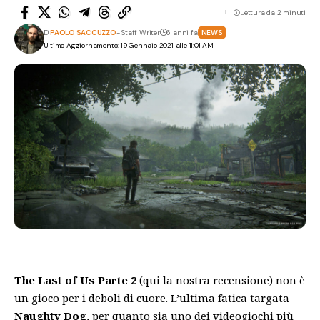
Lettura da 2 minuti
Di
PAOLO SACCUZZO
- Staff Writer
6 anni fa
NEWS
Ultimo Aggiornamento: 19 Gennaio 2021 alle 11:01 AM
The Last of Us Parte 2
(
qui
la nostra recensione) non è
un gioco per i deboli di cuore. L’ultima fatica targata
Naughty Dog
, per quanto sia uno dei videogiochi più