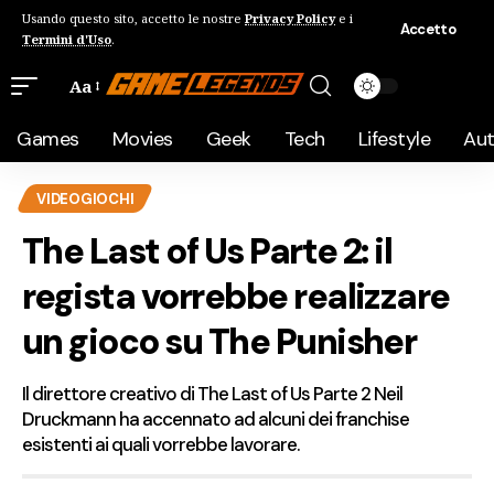
Usando questo sito, accetto le nostre
Privacy Policy
e i
Accetto
Termini d'Uso
.
Aa
Games
Movies
Geek
Tech
Lifestyle
Au
VIDEOGIOCHI
The Last of Us Parte 2: il
regista vorrebbe realizzare
un gioco su The Punisher
Il direttore creativo di The Last of Us Parte 2 Neil
Druckmann ha accennato ad alcuni dei franchise
esistenti ai quali vorrebbe lavorare.