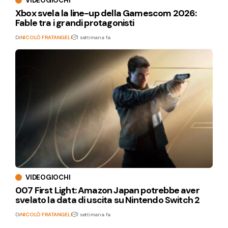
VIDEOGIOCHI
Xbox svela la line-up della Gamescom 2026:
Fable tra i grandi protagonisti
Di
NICOLÒ FRATANGELI
1 settimana fa
VIDEOGIOCHI
007 First Light: Amazon Japan potrebbe aver
svelato la data di uscita su Nintendo Switch 2
Di
NICOLÒ FRATANGELI
1 settimana fa