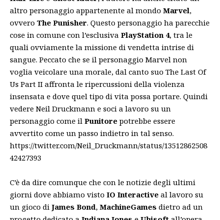
altro personaggio appartenente al mondo
Marvel
,
ovvero
The Punisher
. Questo personaggio ha parecchie
cose in comune con l’esclusiva
PlayStation 4
, tra le
quali ovviamente la missione di vendetta intrise di
sangue. Peccato che se il personaggio Marvel non
voglia veicolare una morale, dal canto suo The Last Of
Us Part II affronta le ripercussioni della violenza
insensata e dove quel tipo di vita possa portare. Quindi
vedere Neil Druckmann e soci a lavoro su un
personaggio come il
Punitore
potrebbe essere
avvertito come un passo indietro in tal senso.
https://twitter.com/Neil_Druckmann/status/13512862508
42427393
C’è da dire comunque che con le notizie degli ultimi
giorni dove abbiamo visto
IO Interactive
al lavoro su
un gioco di
James Bond
,
MachineGames
dietro ad un
progetto
dedicato a
Indiana Jones
e
Ubisoft
all’opera