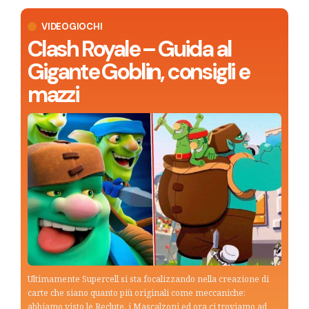
VIDEOGIOCHI
Clash Royale – Guida al
Gigante Goblin, consigli e
mazzi
Ultimamente Supercell si sta focalizzando nella creazione di
carte che siano quanto più originali come meccaniche:
abbiamo visto le Reclute, i Mascalzoni ed ora ci troviamo ad