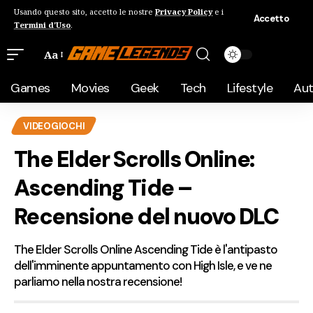
Usando questo sito, accetto le nostre
Privacy Policy
e i
Accetto
Termini d'Uso
.
Aa
Games
Movies
Geek
Tech
Lifestyle
Au
VIDEOGIOCHI
The Elder Scrolls Online:
Ascending Tide –
Recensione del nuovo DLC
The Elder Scrolls Online Ascending Tide è l'antipasto
dell'imminente appuntamento con High Isle, e ve ne
parliamo nella nostra recensione!