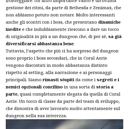
fronteggiare. Un altro importante vanto è un’ottima
gestione dei ritmi, da parte di Bethesda e Zenimax, che
non abbiamo potuto non notare. Molto interessanti
anche gli scontri con i boss, che presentano
dinamiche
inedite
e che indubbiamente riescono a dare un tocco
di originalità in più a un dungeon che, di per sé,
sa già
diversificarsi abbastanza bene
.
Tuttavia, l’aspetto che più ci ha sorpreso del dungeon
sono proprio i boss secondari, che in Coral Aerie
vengono discostati in modo abbastanza distinto
rispetto al setting, alla narrazione e ai personaggi
principali. Siamo
rimasti stupiti
da come i
segreti e i
nemici opzionali concilino
in una sorta di
storia a
parte
, quasi completamente slegata da quella di Coral
Aerie. Un tocco di classe da parte del team di sviluppo,
che dimostra di aver lavorato molto attentamente sul
dungeon nella sua interezza.