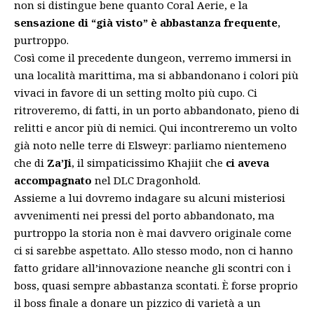
non si distingue bene quanto Coral Aerie, e la
sensazione di “già visto” è abbastanza frequente
,
purtroppo.
Così come il precedente dungeon, verremo immersi in
una località marittima, ma si abbandonano i colori più
vivaci in favore di un setting molto più cupo. Ci
ritroveremo, di fatti, in un porto abbandonato, pieno di
relitti e ancor più di nemici. Qui incontreremo un volto
già noto nelle terre di Elsweyr: parliamo nientemeno
che di
Za’Ji
, il simpaticissimo Khajiit che
ci aveva
accompagnato
nel DLC
Dragonhold
.
Assieme a lui dovremo indagare su alcuni misteriosi
avvenimenti nei pressi del porto abbandonato, ma
purtroppo la storia non è mai davvero originale come
ci si sarebbe aspettato. Allo stesso modo, non ci hanno
fatto gridare all’innovazione neanche gli scontri con i
boss, quasi sempre abbastanza scontati. È forse proprio
il boss finale a donare un pizzico di varietà a un