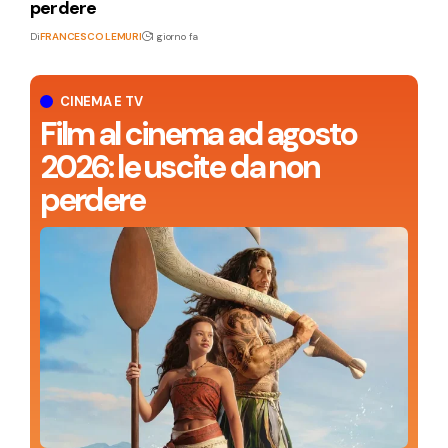
perdere
Di
FRANCESCO LEMURI
1 giorno fa
CINEMA E TV
Film al cinema ad agosto
2026: le uscite da non
perdere