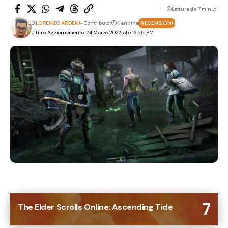
Lettura da 7 minuti
Di
LORENZO ARDENI
- Contributor
4 anni fa
RECENSIONI
Ultimo Aggiornamento: 24 Marzo 2022 alle 12:55 PM
7
The Elder Scrolls Online: Ascending Tide