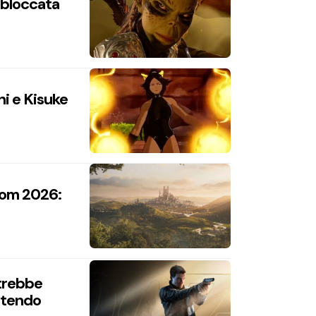
n bloccata
hi e Kisuke
com 2026:
trebbe
intendo