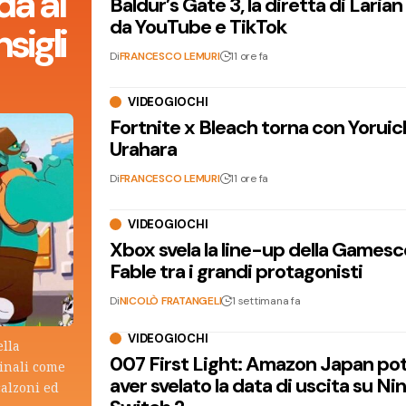
da al
Baldur’s Gate 3, la diretta di Laria
da YouTube e TikTok
sigli
Di
FRANCESCO LEMURI
11 ore fa
VIDEOGIOCHI
Fortnite x Bleach torna con Yoruic
Urahara
Di
FRANCESCO LEMURI
11 ore fa
VIDEOGIOCHI
Xbox svela la line-up della Games
Fable tra i grandi protagonisti
Di
NICOLÒ FRATANGELI
1 settimana fa
VIDEOGIOCHI
ella
007 First Light: Amazon Japan po
ginali come
aver svelato la data di uscita su N
calzoni ed