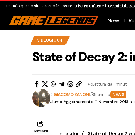
Usando questo sito, accetto le nostre
Privacy Policy
e i
Termini d'Uso
News
Re
VIDEOGIOCHI
State of Decay 2: 
Lettura da 1 minuti
Di
GIACOMO ZANONI
8 anni fa
NEWS
Ultimo Aggiornamento: 11 Novembre 2018 all
Condividi
I giocatori di
State of Decay 2
ved