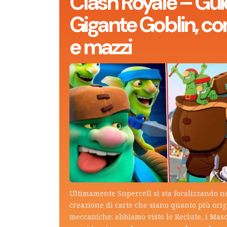
Clash Royale – Gui
Gigante Goblin, con
e mazzi
Ultimamente Supercell si sta focalizzando n
creazione di carte che siano quanto più ori
meccaniche: abbiamo visto le Reclute, i Mas