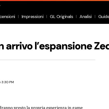
.
censioni
Impressioni
GL Originals
Analisi
Guid
in arrivo l’espansione Z
e 3:30 PM
ranno presto la propria esperienza in game