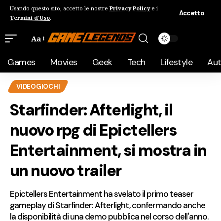
Usando questo sito, accetto le nostre
Privacy Policy
e i
Accetto
Termini d'Uso
.
Aa
Games
Movies
Geek
Tech
Lifestyle
Au
VIDEOGIOCHI
Starfinder: Afterlight, il
nuovo rpg di Epictellers
Entertainment, si mostra in
un nuovo trailer
Epictellers Entertainment ha svelato il primo teaser
gameplay di Starfinder: Afterlight, confermando anche
la disponibilità di una demo pubblica nel corso dell'anno.