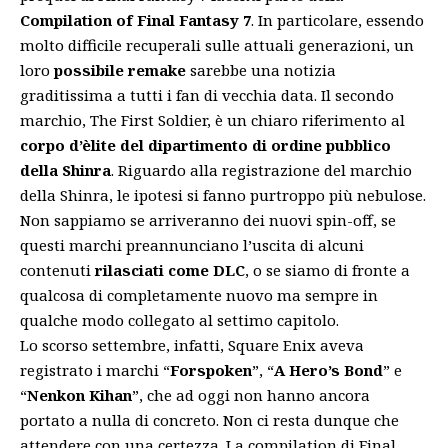
Compilation of Final Fantasy 7
. In particolare, essendo
molto difficile recuperali sulle attuali generazioni, un
loro
possibile remake
sarebbe una notizia
graditissima a tutti i fan di vecchia data. Il secondo
marchio, The First Soldier, è un chiaro riferimento al
corpo d’èlite del dipartimento di ordine pubblico
della Shinra
. Riguardo alla registrazione del marchio
della Shinra, le ipotesi si fanno purtroppo più nebulose.
Non sappiamo se arriveranno dei nuovi spin-off, se
questi marchi preannunciano l’uscita di alcuni
contenuti
rilasciati come DLC
, o se siamo di fronte a
qualcosa di completamente nuovo ma sempre in
qualche modo collegato al settimo capitolo.
Lo scorso settembre, infatti, Square Enix aveva
registrato i marchi “
Forspoken
”, “
A Hero’s Bond
” e
“
Nenkon Kihan
”, che ad oggi non hanno ancora
portato a nulla di concreto. Non ci resta dunque che
attendere con una certezza. La compilation di Final