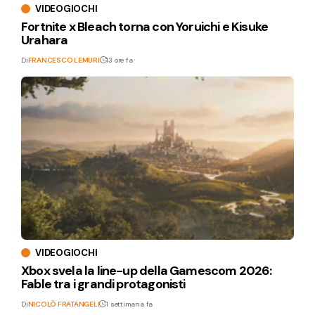
VIDEOGIOCHI
Fortnite x Bleach torna con Yoruichi e Kisuke
Urahara
Di
FRANCESCO LEMURI
13 ore fa
VIDEOGIOCHI
Xbox svela la line-up della Gamescom 2026:
Fable tra i grandi protagonisti
Di
NICOLÒ FRATANGELI
1 settimana fa