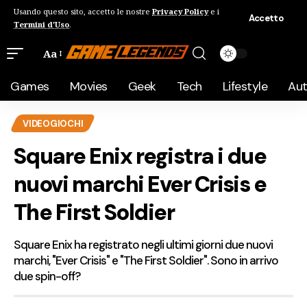
Usando questo sito, accetto le nostre
Privacy Policy
e i
Accetto
Termini d'Uso
.
Aa
Games
Movies
Geek
Tech
Lifestyle
Au
VIDEOGIOCHI
Square Enix registra i due
nuovi marchi Ever Crisis e
The First Soldier
Square Enix ha registrato negli ultimi giorni due nuovi
marchi, "Ever Crisis" e "The First Soldier". Sono in arrivo
due spin-off?