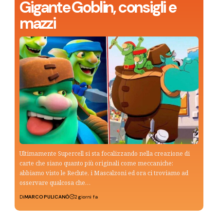
Gigante Goblin, consigli e
mazzi
Ultimamente Supercell si sta focalizzando nella creazione di
carte che siano quanto più originali come meccaniche:
abbiamo visto le Reclute, i Mascalzoni ed ora ci troviamo ad
osservare qualcosa che…
Di
MARCO PULICANÒ
2 giorni fa