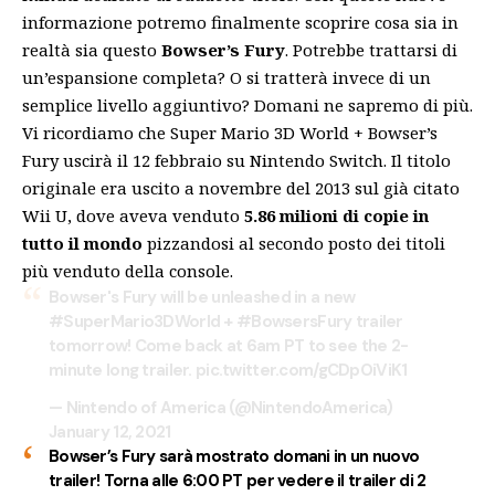
informazione potremo finalmente scoprire cosa sia in
realtà sia questo
Bowser’s Fury
. Potrebbe trattarsi di
un’espansione completa? O si tratterà invece di un
semplice livello aggiuntivo? Domani ne sapremo di più.
Vi ricordiamo che Super Mario 3D World + Bowser’s
Fury uscirà il 12 febbraio su Nintendo Switch. Il titolo
originale era uscito a novembre del 2013 sul già citato
Wii U, dove aveva venduto
5.86 milioni di copie in
tutto il mondo
pizzandosi al secondo posto dei titoli
più venduto della console.
Bowser's Fury will be unleashed in a new
#SuperMario3DWorld
+
#BowsersFury
trailer
tomorrow! Come back at 6am PT to see the 2-
minute long trailer.
pic.twitter.com/gCDpOiViK1
— Nintendo of America (@NintendoAmerica)
January 12, 2021
Bowser’s Fury sarà mostrato domani in un nuovo
trailer! Torna alle 6:00 PT per vedere il trailer di 2