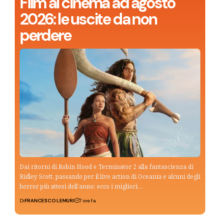
Film al cinema ad agosto
2026: le uscite da non
perdere
Dai ritorni di Robin Hood e Terminator 2 alla fantascienza di
Ridley Scott, passando per il live action di Oceania e alcuni degli
horror più attesi dell’anno: ecco i migliori…
Di
FRANCESCO LEMURI
7 ore fa