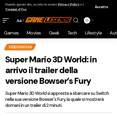
Usando questo sito, accetto le nostre
Privacy Policy
e i
Accetto
Termini d'Uso
.
Aa
Games
Movies
Geek
Tech
Lifestyle
Au
VIDEOGIOCHI
Super Mario 3D World: in
arrivo il trailer della
versione Bowser’s Fury
Super Mario 3D World si appresta a sbarcare su Switch
nella sua versione Bowser's Fury, la quale si mostrerà
domani in un trailer di 2 minuti.