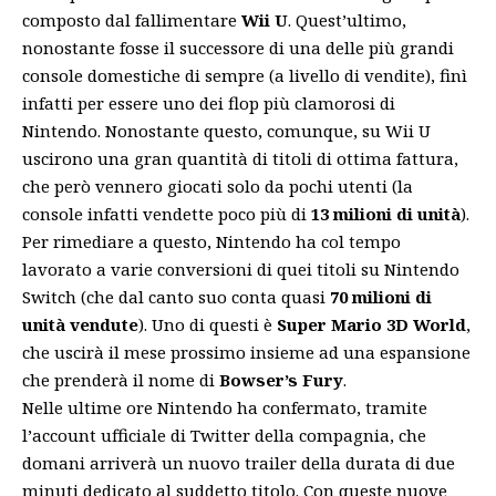
composto dal fallimentare
Wii U
. Quest’ultimo,
nonostante fosse il successore di una delle più grandi
console domestiche di sempre (a livello di vendite), finì
infatti per essere uno dei flop più clamorosi di
Nintendo. Nonostante questo, comunque, su Wii U
uscirono una gran quantità di titoli di ottima fattura,
che però vennero giocati solo da pochi utenti (la
console infatti vendette poco più di
13 milioni di unità
).
Per rimediare a questo, Nintendo ha col tempo
lavorato a varie conversioni di quei titoli su Nintendo
Switch (che dal canto suo conta quasi
70 milioni di
unità vendute
). Uno di questi è
Super Mario 3D World
,
che uscirà il mese prossimo insieme ad una espansione
che prenderà il nome di
Bowser’s Fury
.
Nelle ultime ore Nintendo ha confermato, tramite
l’
account ufficiale di Twitter
della compagnia, che
domani arriverà un nuovo trailer della durata di due
minuti dedicato al suddetto titolo. Con queste nuove