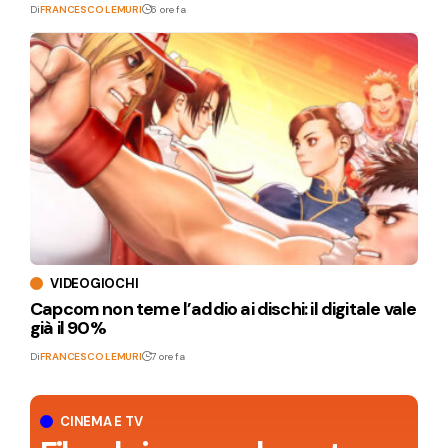
Di
FRANCESCO LEMURI
6 ore fa
VIDEOGIOCHI
Capcom non teme l’addio ai dischi: il digitale vale
già il 90%
Di
FRANCESCO LEMURI
7 ore fa
CINEMA E TV