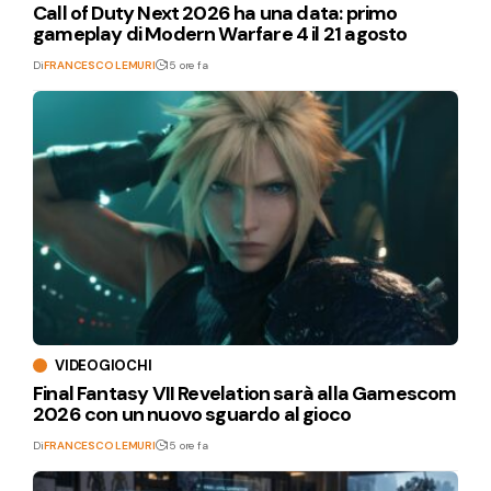
Call of Duty Next 2026 ha una data: primo
gameplay di Modern Warfare 4 il 21 agosto
Di
FRANCESCO LEMURI
15 ore fa
VIDEOGIOCHI
Final Fantasy VII Revelation sarà alla Gamescom
2026 con un nuovo sguardo al gioco
Di
FRANCESCO LEMURI
15 ore fa