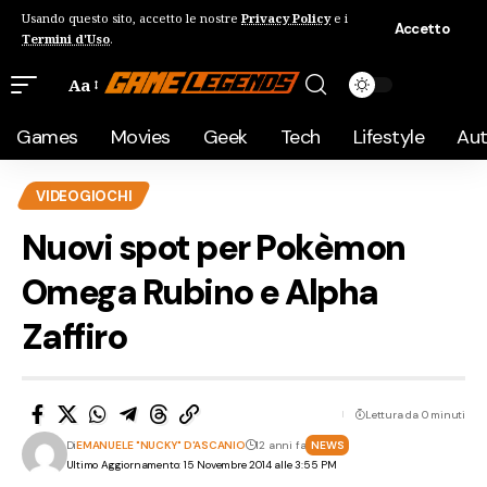
Usando questo sito, accetto le nostre
Privacy Policy
e i
Accetto
Termini d'Uso
.
Aa
Games
Movies
Geek
Tech
Lifestyle
Au
VIDEOGIOCHI
Nuovi spot per Pokèmon
Omega Rubino e Alpha
Zaffiro
Lettura da 0 minuti
Di
EMANUELE "NUCKY" D'ASCANIO
12 anni fa
NEWS
Ultimo Aggiornamento: 15 Novembre 2014 alle 3:55 PM