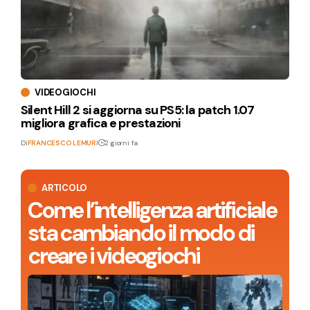
VIDEOGIOCHI
Silent Hill 2 si aggiorna su PS5: la patch 1.07
migliora grafica e prestazioni
Di
FRANCESCO LEMURI
2 giorni fa
ARTICOLO
Come l’intelligenza artificiale
sta cambiando il modo di
creare i videogiochi