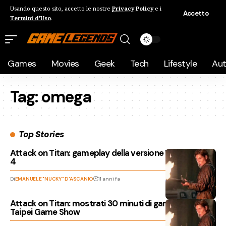
Usando questo sito, accetto le nostre
Privacy Policy
e i
Accetto
Termini d'Uso
.
Games
Movies
Geek
Tech
Lifestyle
Au
Tag:
omega
Top Stories
Attack on Titan: gameplay della versione PlayStation
4
Di
EMANUELE "NUCKY" D'ASCANIO
11 anni fa
Attack on Titan: mostrati 30 minuti di gameplay al
Taipei Game Show