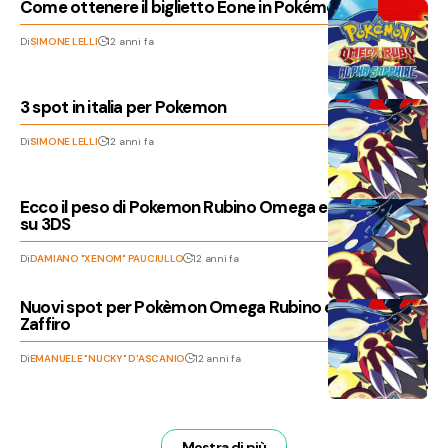
Come ottenere il biglietto Eone in Pokémon
Di
SIMONE LELLI
12 anni fa
3 spot in italia per Pokemon
Di
SIMONE LELLI
12 anni fa
Ecco il peso di Pokemon Rubino Omega e Zaffiro Alpha
su 3DS
Di
DAMIANO "XENOM" PAUCIULLO
12 anni fa
Nuovi spot per Pokèmon Omega Rubino e Alpha
Zaffiro
Di
EMANUELE "NUCKY" D'ASCANIO
12 anni fa
Mostra di più