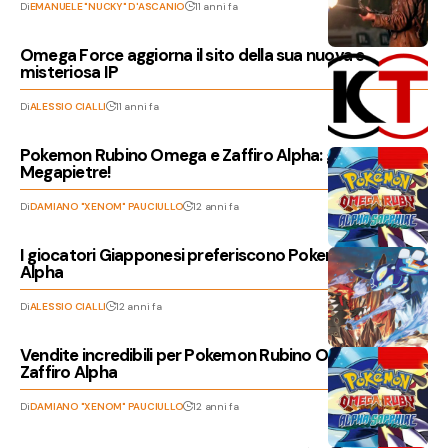
Di
EMANUELE "NUCKY" D'ASCANIO
11 anni fa
Omega Force aggiorna il sito della sua nuova e
misteriosa IP
Di
ALESSIO CIALLI
11 anni fa
Pokemon Rubino Omega e Zaffiro Alpha: guida alle
Megapietre!
Di
DAMIANO "XENOM" PAUCIULLO
12 anni fa
I giocatori Giapponesi preferiscono Pokemon Zaffiro
Alpha
Di
ALESSIO CIALLI
12 anni fa
Vendite incredibili per Pokemon Rubino Omega e
Zaffiro Alpha
Di
DAMIANO "XENOM" PAUCIULLO
12 anni fa