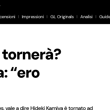
.
censioni
Impressioni
GL Originals
Analisi
Guid
tornerà?
: “ero
s, vale a dire Hideki Kamiya è tornato ad