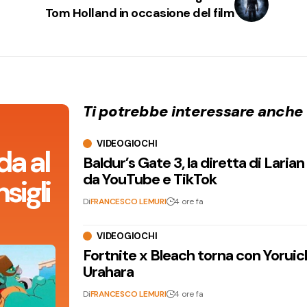
Tom Holland in occasione del film
Ti potrebbe interessare anche
VIDEOGIOCHI
da al
Baldur’s Gate 3, la diretta di Laria
da YouTube e TikTok
sigli
Di
FRANCESCO LEMURI
4 ore fa
VIDEOGIOCHI
Fortnite x Bleach torna con Yoruic
Urahara
Di
FRANCESCO LEMURI
4 ore fa