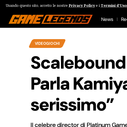
Usando questo sito, accetto le nostre
Privacy Policy
e i
Termini d'Uso
News
Re
VIDEOGIOCHI
Scalebound 
Parla Kamiya
serissimo”
Il celebre director di Platinum Game