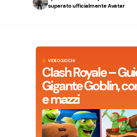
superato ufficialmente Avatar
VIDEOGIOCHI
Clash Royale – Gui
Gigante Goblin, con
e mazzi