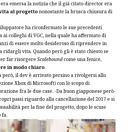
era emersa la notizia che il già citato director era
vita al progetto
nonostante la brusca chiusura di
sviluppatore ha riconfermato le sue precedenti
 ai colleghi di VGC, nella quale ha affermato di
anzi di essere molto desideroso di riprendere in
 ridargli vita. Quando però gli è stato chiesto se
per far risorgere
Scalebound
come una fenice,
re in modo chiaro
.
 però, il dev è arrivato persino a rivolgersi allo
ezione Xbox di Microsoft) con lo scopo di
razione fra le due case. -Da buon giapponese però-
opri passi riguardo alla cancellazione del 2017 e si
nsabilità
per la fine del progetto, dopo le scuse
 fa.