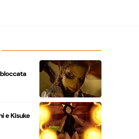
n bloccata
hi e Kisuke