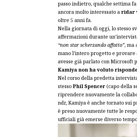
passo indietro,
qualche settima fa
ancora molto interessato a
ridar 
oltre 5 anni fa.
Nella giornata di oggi, lo stesso 
affermazioni durante un’intervista
“non star scherzando affatto”
, ma 
mano l’intero progetto e provare a
avesse già parlato con Microsoft 
Kamiya non ha voluto risponde
Nel corso della predetta intervista
stesso
Phil Spencer
(capo della s
riprendere nuovamente la collabo
ndr, Kamiya è anche tornato sui pr
è preso
nuovamente tutte le respo
ufficiali già emerse diverso tempo