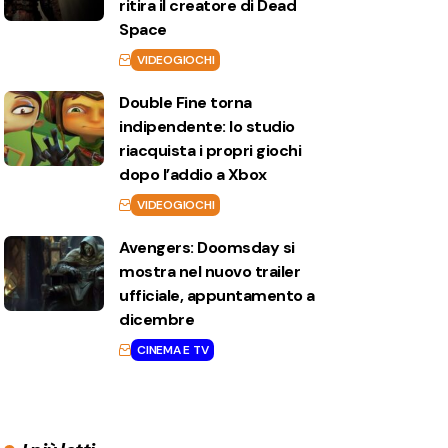
ritira il creatore di Dead
Space
VIDEOGIOCHI
Double Fine torna
indipendente: lo studio
riacquista i propri giochi
dopo l’addio a Xbox
VIDEOGIOCHI
Avengers: Doomsday si
mostra nel nuovo trailer
ufficiale, appuntamento a
dicembre
CINEMA E TV