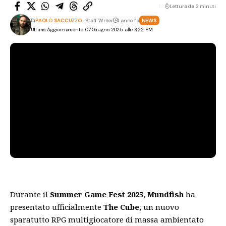
Lettura da 2 minuti
Di
PAOLO SACCUZZO
- Staff Writer
1 anno fa
NEWS
Ultimo Aggiornamento: 07 Giugno 2025 alle 3:22 PM
Durante il
Summer Game Fest 2025
,
Mundfish
ha
presentato ufficialmente
The Cube
, un nuovo
sparatutto RPG multigiocatore di massa ambientato