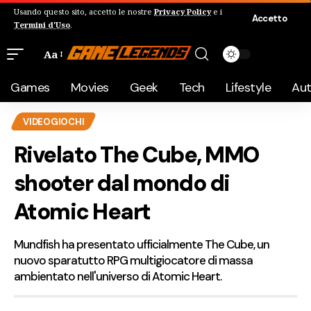
Usando questo sito, accetto le nostre
Privacy Policy
e i
Accetto
Termini d'Uso
.
Aa
Games
Movies
Geek
Tech
Lifestyle
Au
VIDEOGIOCHI
Rivelato The Cube, MMO
shooter dal mondo di
Atomic Heart
Mundfish ha presentato ufficialmente The Cube, un
nuovo sparatutto RPG multigiocatore di massa
ambientato nell'universo di Atomic Heart.