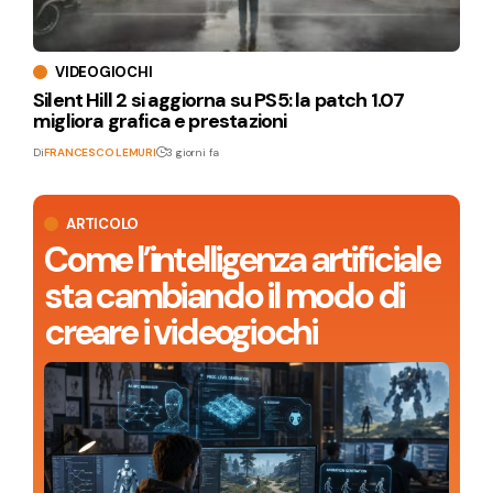
VIDEOGIOCHI
Silent Hill 2 si aggiorna su PS5: la patch 1.07
migliora grafica e prestazioni
Di
FRANCESCO LEMURI
3 giorni fa
ARTICOLO
Come l’intelligenza artificiale
sta cambiando il modo di
creare i videogiochi