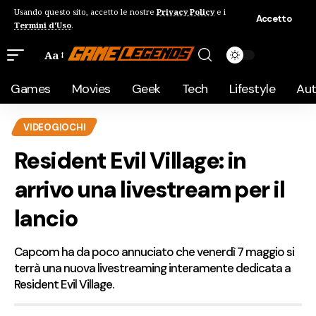
Usando questo sito, accetto le nostre
Privacy Policy
e i
Accetto
Termini d'Uso
.
Aa
Games
Movies
Geek
Tech
Lifestyle
Au
VIDEOGIOCHI
Resident Evil Village: in
arrivo una livestream per il
lancio
Capcom ha da poco annuciato che venerdì 7 maggio si
terrà una nuova livestreaming interamente dedicata a
Resident Evil Village.