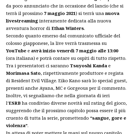
da poco annunciato che in occasione del lancio (che si
terrà il prossimo
7 maggio 2021
) si terrà una
nuova
livestreaming
interamente dedicata alla nuova
avventura horror di
Ethan Winters
.
Secondo quanto emerso dal comunicato ufficiale del
colosso giapponese, la live verrà trasmessa su
YouTube
e
avrà inizio venerdì 7 maggio alle 13:00
(ora italiana) e potrà contare su ospiti di tutto rispetto.
Tra i presentatori ci saranno
Tsuyoshi Kanda
e
Morimasa Sato
, rispettivamente produttore e regista
di Resident Evil Village. Eiko Kano sarà lo special guest,
presenti anche Ayana, MC e Gorgeous per il commento.
Inoltre, vi segnaliamo che nella giornata di ieri
l’
ESRB
ha condiviso diverse novità sul rating del gioco,
suggerendo che il prossimo capitolo possa essere il più
cruento di tutta la serie, promettendo
“sangue, gore e
violenza”
.
In attesa di poter mettere le mani sul
nuovo capitolo