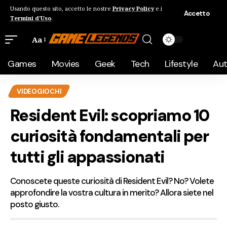
Usando questo sito, accetto le nostre
Privacy Policy
e i
Accetto
Termini d'Uso
.
Aa
Games
Movies
Geek
Tech
Lifestyle
Au
VIDEOGIOCHI
Resident Evil: scopriamo 10
curiosità fondamentali per
tutti gli appassionati
Conoscete queste curiosità di Resident Evil? No? Volete
approfondire la vostra cultura in merito? Allora siete nel
posto giusto.