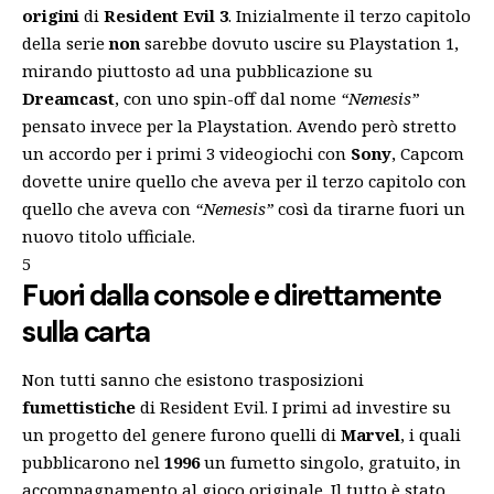
origini
di
Resident Evil 3
. Inizialmente il terzo capitolo
della serie
non
sarebbe dovuto uscire su Playstation 1,
mirando piuttosto ad una pubblicazione su
Dreamcast
, con uno spin-off dal nome
“Nemesis”
pensato invece per la Playstation. Avendo però stretto
un accordo per i primi 3 videogiochi con
Sony
, Capcom
dovette unire quello che aveva per il terzo capitolo con
quello che aveva con
“Nemesis”
così da tirarne fuori un
nuovo titolo ufficiale.
5
Fuori dalla console e direttamente
sulla carta
Non tutti sanno che esistono trasposizioni
fumettistiche
di Resident Evil. I primi ad investire su
un progetto del genere furono quelli di
Marvel
, i quali
pubblicarono nel
1996
un fumetto singolo, gratuito, in
accompagnamento al gioco originale. Il tutto è stato