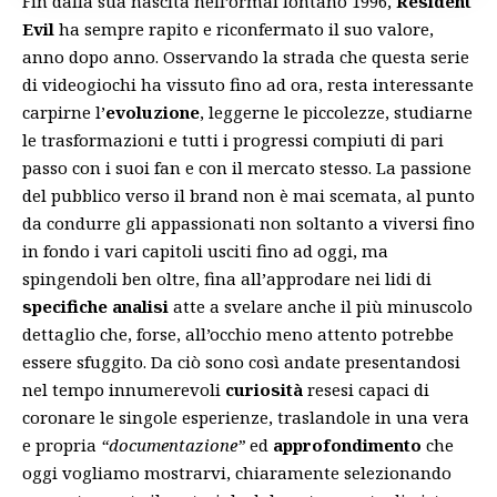
Fin dalla sua nascita nell’ormai lontano 1996,
Resident
Evil
ha sempre rapito e riconfermato il suo valore,
anno dopo anno. Osservando la strada che questa serie
di videogiochi ha vissuto fino ad ora, resta interessante
carpirne l’
evoluzione
, leggerne le piccolezze, studiarne
le trasformazioni e tutti i progressi compiuti di pari
passo con i suoi fan e con il mercato stesso. La passione
del pubblico verso il brand non è mai scemata, al punto
da condurre gli appassionati non soltanto a viversi fino
in fondo i vari capitoli usciti fino ad oggi, ma
spingendoli ben oltre, fina all’approdare nei lidi di
specifiche analisi
atte a svelare anche il più minuscolo
dettaglio che, forse, all’occhio meno attento potrebbe
essere sfuggito. Da ciò sono così andate presentandosi
nel tempo innumerevoli
curiosità
resesi capaci di
coronare le singole esperienze, traslandole in una vera
e propria
“documentazione”
ed
approfondimento
che
oggi vogliamo mostrarvi, chiaramente selezionando