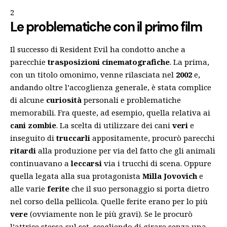
2
Le problematiche con il primo film
Il successo di Resident Evil ha condotto anche a
parecchie
trasposizioni cinematografiche
. La prima,
con un titolo omonimo, venne rilasciata nel
2002
e,
andando oltre l’accoglienza generale, è stata complice
di alcune
curiosità
personali e problematiche
memorabili. Fra queste, ad esempio, quella relativa ai
cani zombie
. La scelta di utilizzare dei cani
veri
e
inseguito di
truccarli
appositamente, procurò parecchi
ritardi
alla produzione per via del fatto che gli animali
continuavano a
leccarsi
via i trucchi di scena. Oppure
quella legata alla sua protagonista
Milla Jovovich
e
alle varie
ferite
che il suo personaggio si porta dietro
nel corso della pellicola. Quelle ferite erano per lo più
vere
(ovviamente non le più gravi). Se le procurò
l’attrice stessa sul set, scegliendo di girare senza una