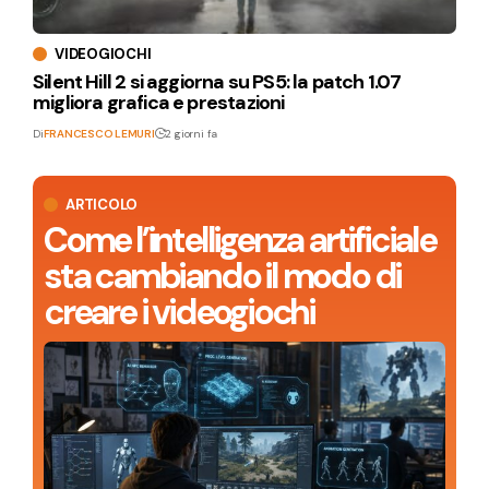
VIDEOGIOCHI
Silent Hill 2 si aggiorna su PS5: la patch 1.07
migliora grafica e prestazioni
Di
FRANCESCO LEMURI
2 giorni fa
ARTICOLO
Come l’intelligenza artificiale
sta cambiando il modo di
creare i videogiochi