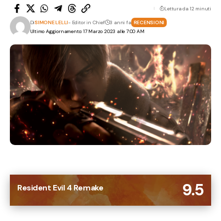
Lettura da 12 minuti
Di
SIMONE LELLI
- Editor in Chief
3 anni fa
RECENSIONI
Ultimo Aggiornamento: 17 Marzo 2023 alle 7:00 AM
9.5
Resident Evil 4 Remake