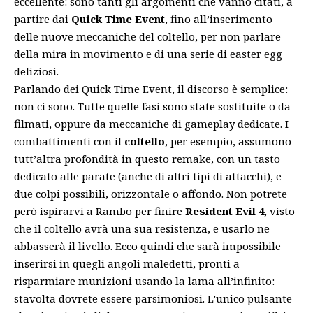
eccellente: sono tanti gli argomenti che vanno citati, a
partire dai
Quick Time Event
, fino all’inserimento
delle nuove meccaniche del coltello, per non parlare
della mira in movimento e di una serie di easter egg
deliziosi.
Parlando dei Quick Time Event, il discorso è semplice:
non ci sono. Tutte quelle fasi sono state sostituite o da
filmati, oppure da meccaniche di gameplay dedicate. I
combattimenti con il
coltello
, per esempio, assumono
tutt’altra profondità in questo remake, con un tasto
dedicato alle parate (anche di altri tipi di attacchi), e
due colpi possibili, orizzontale o affondo. Non potrete
però ispirarvi a Rambo per finire
Resident Evil 4
, visto
che il coltello avrà una sua resistenza, e usarlo ne
abbasserà il livello. Ecco quindi che sarà impossibile
inserirsi in quegli angoli maledetti, pronti a
risparmiare munizioni usando la lama all’infinito:
stavolta dovrete essere parsimoniosi. L’unico pulsante