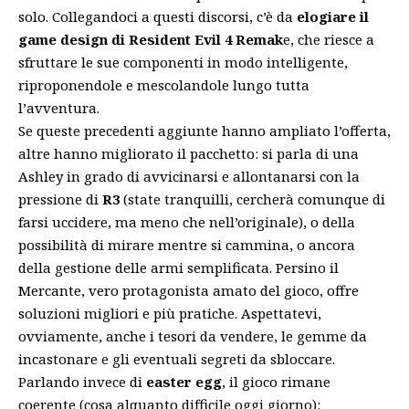
solo. Collegandoci a questi discorsi, c’è da
elogiare il
game design di Resident Evil 4 Remak
e, che riesce a
sfruttare le sue componenti in modo intelligente,
riproponendole e mescolandole lungo tutta
l’avventura.
Se queste precedenti aggiunte hanno ampliato l’offerta,
altre hanno migliorato il pacchetto: si parla di una
Ashley in grado di avvicinarsi e allontanarsi con la
pressione di
R3
(state tranquilli, cercherà comunque di
farsi uccidere, ma meno che nell’originale), o della
possibilità di mirare mentre si cammina, o ancora
della gestione delle armi semplificata. Persino il
Mercante, vero protagonista amato del gioco, offre
soluzioni migliori e più pratiche. Aspettatevi,
ovviamente, anche i tesori da vendere, le gemme da
incastonare e gli eventuali segreti da sbloccare.
Parlando invece di
easter egg
, il gioco rimane
coerente (cosa alquanto difficile oggi giorno):