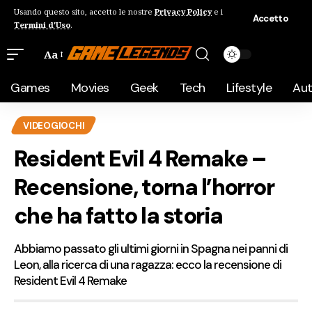
Usando questo sito, accetto le nostre
Privacy Policy
e i
Accetto
Termini d'Uso
.
Aa
Games
Movies
Geek
Tech
Lifestyle
Au
VIDEOGIOCHI
Resident Evil 4 Remake –
Recensione, torna l’horror
che ha fatto la storia
Abbiamo passato gli ultimi giorni in Spagna nei panni di
Leon, alla ricerca di una ragazza: ecco la recensione di
Resident Evil 4 Remake