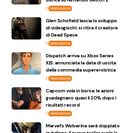
VIDEOGIOCHI
Glen Schofield lascia lo sviluppo
di videogiochi: si ritira il creatore
di Dead Space
VIDEOGIOCHI
Dispatch arriva su Xbox Series
X|S: annunciata la data di uscita
della commedia supereroistica
VIDEOGIOCHI
Capcom vola in borsa: le azioni
guadagnano quasi il 20% dopo i
risultati record
VIDEOGIOCHI
Marvel’s Wolverine sarà doppiato
in italiano: il nuovo trailer svela le