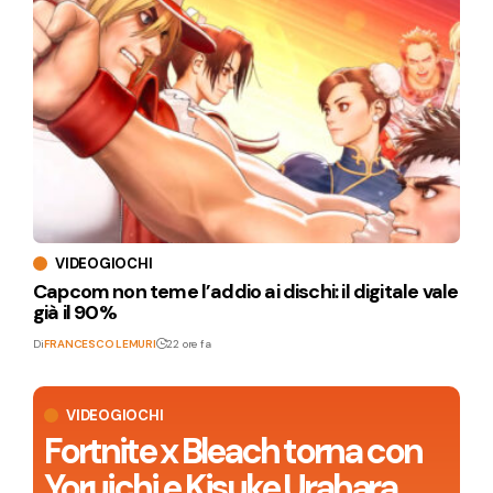
VIDEOGIOCHI
Capcom non teme l’addio ai dischi: il digitale vale
già il 90%
Di
FRANCESCO LEMURI
22 ore fa
VIDEOGIOCHI
Fortnite x Bleach torna con
Yoruichi e Kisuke Urahara