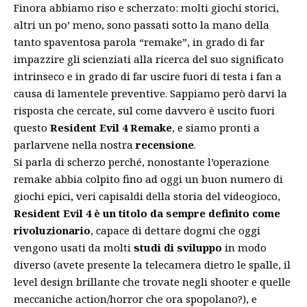
Finora abbiamo riso e scherzato: molti giochi storici,
altri un po’ meno, sono passati sotto la mano della
tanto spaventosa parola “remake”, in grado di far
impazzire gli scienziati alla ricerca del suo significato
intrinseco e in grado di far uscire fuori di testa i fan a
causa di lamentele preventive. Sappiamo però darvi la
risposta che cercate, sul come davvero è uscito fuori
questo
Resident Evil 4 Remake
, e siamo pronti a
parlarvene nella nostra
recensione
.
Si parla di scherzo perché, nonostante l’operazione
remake abbia colpito fino ad oggi un buon numero di
giochi epici, veri capisaldi della storia del videogioco,
Resident Evil 4 è un titolo da sempre definito come
rivoluzionario
, capace di dettare dogmi che oggi
vengono usati da molti
studi di sviluppo
in modo
diverso (avete presente la telecamera dietro le spalle, il
level design brillante che trovate negli shooter e quelle
meccaniche action/horror che ora spopolano?), e