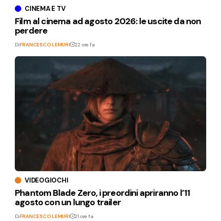
CINEMA E TV
Film al cinema ad agosto 2026: le uscite da non
perdere
Di
FRANCESCO LEMURI
22 ore fa
VIDEOGIOCHI
Phantom Blade Zero, i preordini apriranno l’11
agosto con un lungo trailer
Di
FRANCESCO LEMURI
21 ore fa