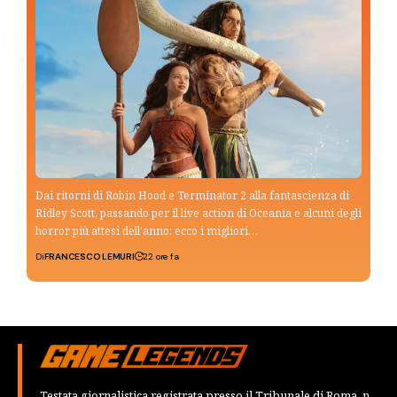
Dai ritorni di Robin Hood e Terminator 2 alla fantascienza di
Ridley Scott, passando per il live action di Oceania e alcuni degli
horror più attesi dell’anno: ecco i migliori…
Di
FRANCESCO LEMURI
22 ore fa
Testata giornalistica registrata presso il Tribunale di Roma, n.