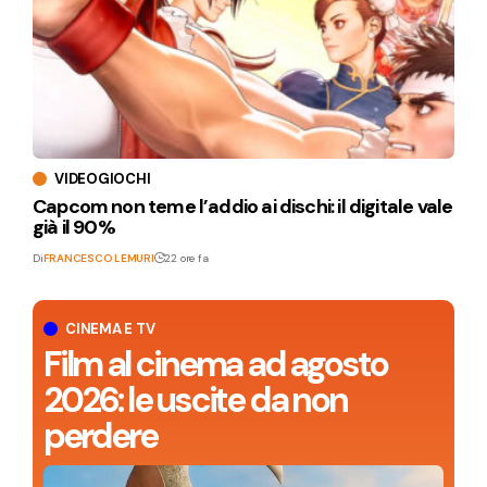
VIDEOGIOCHI
Capcom non teme l’addio ai dischi: il digitale vale
già il 90%
Di
FRANCESCO LEMURI
22 ore fa
CINEMA E TV
Film al cinema ad agosto
2026: le uscite da non
perdere