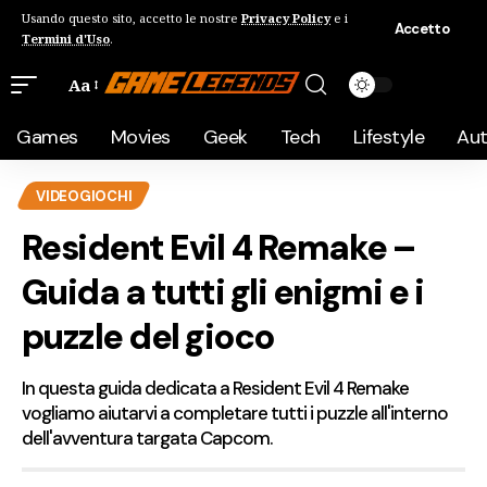
Usando questo sito, accetto le nostre
Privacy Policy
e i
Accetto
Termini d'Uso
.
Aa
Games
Movies
Geek
Tech
Lifestyle
Au
VIDEOGIOCHI
Resident Evil 4 Remake –
Guida a tutti gli enigmi e i
puzzle del gioco
In questa guida dedicata a Resident Evil 4 Remake
vogliamo aiutarvi a completare tutti i puzzle all'interno
dell'avventura targata Capcom.