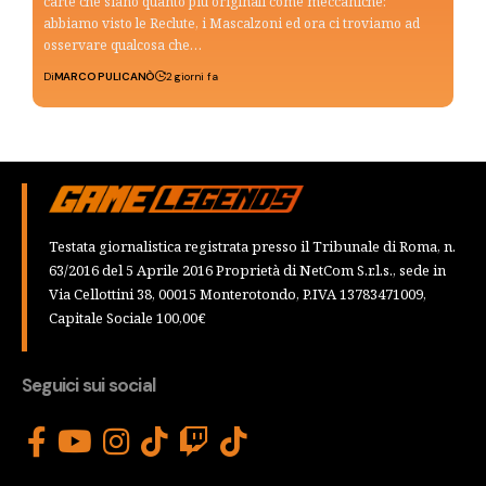
carte che siano quanto più originali come meccaniche:
abbiamo visto le Reclute, i Mascalzoni ed ora ci troviamo ad
osservare qualcosa che…
Di
MARCO PULICANÒ
2 giorni fa
Testata giornalistica registrata presso il Tribunale di Roma, n.
63/2016 del 5 Aprile 2016 Proprietà di NetCom S.r.l.s., sede in
Via Cellottini 38, 00015 Monterotondo, P.IVA 13783471009,
Capitale Sociale 100,00€
Seguici sui social