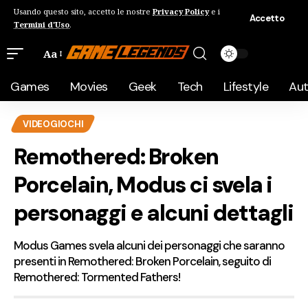
Usando questo sito, accetto le nostre
Privacy Policy
e i
Accetto
Termini d'Uso
.
Aa
Games
Movies
Geek
Tech
Lifestyle
Au
VIDEOGIOCHI
Remothered: Broken
Porcelain, Modus ci svela i
personaggi e alcuni dettagli
Modus Games svela alcuni dei personaggi che saranno
presenti in Remothered: Broken Porcelain, seguito di
Remothered: Tormented Fathers!