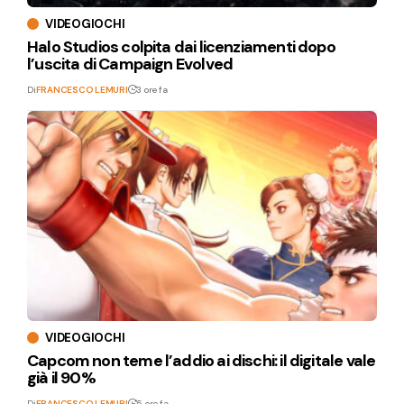
VIDEOGIOCHI
Halo Studios colpita dai licenziamenti dopo
l’uscita di Campaign Evolved
Di
FRANCESCO LEMURI
3 ore fa
VIDEOGIOCHI
Capcom non teme l’addio ai dischi: il digitale vale
già il 90%
Di
FRANCESCO LEMURI
5 ore fa