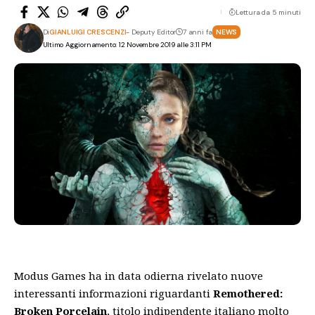
Lettura da 5 minuti
Di
GIANLUIGI CRESCENZI
- Deputy Editor
7 anni fa
NEWS
Ultimo Aggiornamento: 12 Novembre 2019 alle 3:11 PM
Modus Games ha in data odierna rivelato nuove
interessanti informazioni riguardanti
Remothered:
Broken Porcelain
, titolo indipendente italiano molto