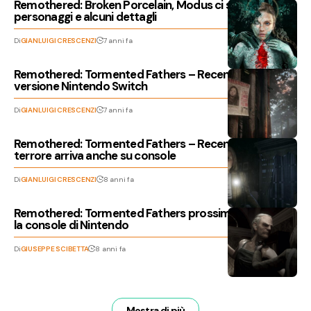
Remothered: Broken Porcelain, Modus ci svela i
personaggi e alcuni dettagli
Di
GIANLUIGI CRESCENZI
7 anni fa
Remothered: Tormented Fathers – Recensione della
versione Nintendo Switch
Di
GIANLUIGI CRESCENZI
7 anni fa
Remothered: Tormented Fathers – Recensione, il
terrore arriva anche su console
Di
GIANLUIGI CRESCENZI
8 anni fa
Remothered: Tormented Fathers prossimo anche per
la console di Nintendo
Di
GIUSEPPE SCIBETTA
8 anni fa
Mostra di più