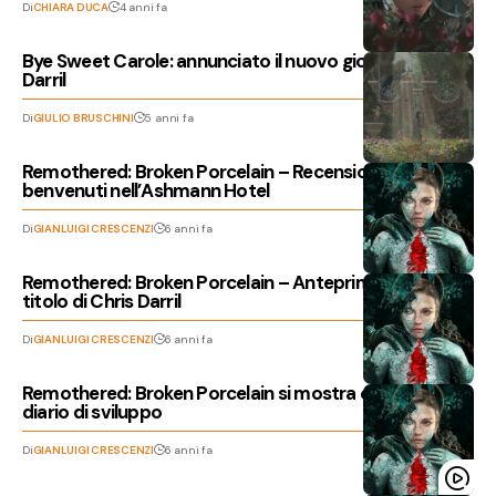
Di
CHIARA DUCA
4 anni fa
Bye Sweet Carole: annunciato il nuovo gioco di Chris
Darril
Di
GIULIO BRUSCHINI
5 anni fa
Remothered: Broken Porcelain – Recensione,
benvenuti nell’Ashmann Hotel
Di
GIANLUIGI CRESCENZI
6 anni fa
Remothered: Broken Porcelain – Anteprima del nuovo
titolo di Chris Darril
Di
GIANLUIGI CRESCENZI
6 anni fa
Remothered: Broken Porcelain si mostra con il primo
diario di sviluppo
Di
GIANLUIGI CRESCENZI
6 anni fa