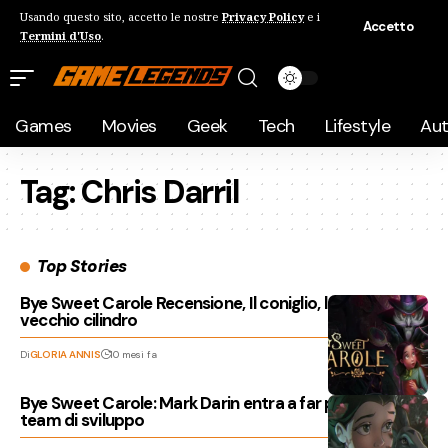
Usando questo sito, accetto le nostre
Privacy Policy
e i
Accetto
Termini d'Uso
.
Games
Movies
Geek
Tech
Lifestyle
Au
Tag:
Chris Darril
Top Stories
Bye Sweet Carole Recensione, Il coniglio, la bimba e un
vecchio cilindro
Di
GLORIA ANNIS
10 mesi fa
Bye Sweet Carole: Mark Darin entra a far parte del
team di sviluppo