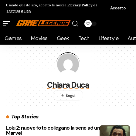
Usando questo sito, accetto le nostre
Privacy Policy
e i
Accetto
Termini d'Uso
.
Games
Movies
Geek
Tech
Lifestyle
Au
Chiara Duca
Top Stories
Loki 2: nuove foto collegano la serie ad un altro film
Marvel