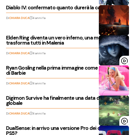
Diablo IV: confermato quanto durerà la campagna
Di
CHIARA DUCA
4 anni fa
Elden Ring diventa un vero inferno, una mod
trasforma tutti in Malenia
Di
CHIARA DUCA
4 anni fa
Ryan Gosling nella prima immagine come Ken nel film
di Barbie
Di
CHIARA DUCA
4 anni fa
Digimon Survive ha finalmente una data d’uscita
globale
Di
CHIARA DUCA
4 anni fa
DualSense: in arrivo una versione Pro dei controller
PS5?