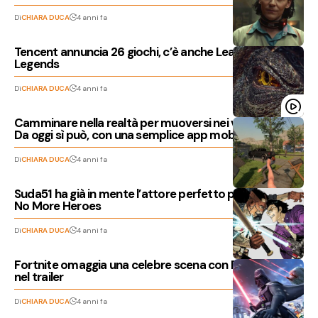
Di
CHIARA DUCA
4 anni fa
Tencent annuncia 26 giochi, c’è anche League of
Legends
Di
CHIARA DUCA
4 anni fa
Camminare nella realtà per muoversi nei videogiochi?
Da oggi sì può, con una semplice app mobile
Di
CHIARA DUCA
4 anni fa
Suda51 ha già in mente l’attore perfetto per il film di
No More Heroes
Di
CHIARA DUCA
4 anni fa
Fortnite omaggia una celebre scena con Darth Vader
nel trailer
Di
CHIARA DUCA
4 anni fa