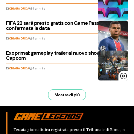
Di
CHIARA DUCA
4 anni fa
FIFA 22 sarà presto gratis con Game Pass Ultimate,
confermata la data
Di
CHIARA DUCA
4 anni fa
Exoprimal: gameplay trailer al nuovo showcase
Capcom
Di
CHIARA DUCA
4 anni fa
Mostra di più
Testata giornalistica registrata presso il Tribunale di Roma, n.