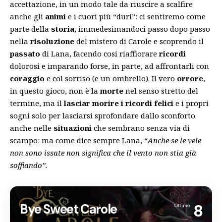
accettazione, in un modo tale da riuscire a scalfire
anche gli
animi
e i cuori più “duri”: ci sentiremo come
parte della
storia
, immedesimandoci passo dopo passo
nella
risoluzione
del mistero di Carole e scoprendo il
passato
di Lana, facendo cosi riaffiorare
ricordi
dolorosi e imparando forse, in parte, ad affrontarli con
coraggio
e col sorriso (e un ombrello). Il vero
orrore
,
in questo gioco, non è la
morte
nel senso stretto del
termine, ma il
lasciar morire i ricordi felici
e i propri
sogni solo per lasciarsi sprofondare dallo sconforto
anche nelle
situazioni
che sembrano senza via di
scampo: ma come dice sempre Lana, “
Anche se le vele
non sono issate non significa che il vento non stia già
soffiando”.
Bye Sweet Carole
8
Ottimo