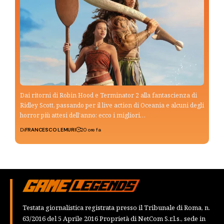
Dai ritorni di Robin Hood e Terminator 2 alla fantascienza di
Ridley Scott, passando per il live action di Oceania e alcuni degli
horror più attesi dell’anno: ecco i migliori…
Di
FRANCESCO LEMURI
20 ore fa
Testata giornalistica registrata presso il Tribunale di Roma, n.
63/2016 del 5 Aprile 2016 Proprietà di NetCom S.r.l.s., sede in