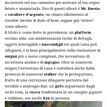
incontrerà nel suo cammino per arrivare al suo regno
fatato e annientarlo. Uno di questi alleati è
Mr. Baesie
,
o
cavaliere d’argento
, un chiaro riferimento al
Cavalier Secchio
di Rule of Rose, seppur più “attivo”
come alleato.
Il titolo è, come detto in precedenza, un
platform
vecchio stile, con ambientazioni ricche di dettagli,
oggetti interagibili e
nascondigli
nei quali Lana può
rifugiarsi, e si basa principalmente sulla risoluzione di
enigmi
più o meno complessi, che necessitano di
un’attenta analisi e di
ingegno.
Oltre ai numerosi
enigmi l’avventura di Lana è costellata anche dalla
presenza di numerosi
stalker
che la perseguitano,
frutto di una corruzione dilagante partorita dal
terribile e malvagio Kyn: un
gufo
inquietante dagli
occhi rossi, la
cuoca
trasformata in un coniglio gigante
e rabbioso, ma anche
Kyn
in persona.