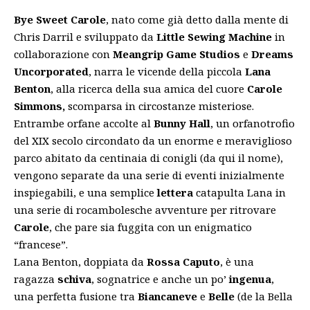
Bye Sweet Carole
, nato come già detto dalla mente di
Chris Darril e sviluppato da
Little Sewing Machine
in
collaborazione con
Meangrip Game
Studios
e
Dreams
Uncorporated
, narra le vicende della piccola
Lana
Benton
, alla ricerca della sua amica del cuore
Carole
Simmons,
scomparsa in circostanze misteriose.
Entrambe orfane accolte al
Bunny Hall
, un orfanotrofio
del XIX secolo circondato da un enorme e meraviglioso
parco abitato da centinaia di conigli (da qui il nome),
vengono separate da una serie di eventi inizialmente
inspiegabili, e una semplice
lettera
catapulta Lana in
una serie di rocambolesche avventure per ritrovare
Carole
, che pare sia fuggita con un enigmatico
“francese”.
Lana Benton, doppiata da
Rossa Caputo
, è una
ragazza
schiva
, sognatrice e anche un po’
ingenua
,
una perfetta fusione tra
Biancaneve
e
Belle
(de la Bella