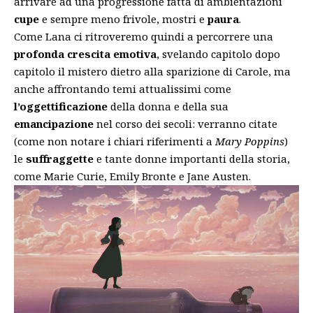
arrivare ad una progressione fatta di ambientazioni
cupe
e sempre meno frivole, mostri e
paura
.
Come Lana ci ritroveremo quindi a percorrere una
profonda
crescita emotiva
, svelando capitolo dopo
capitolo il mistero dietro alla sparizione di Carole, ma
anche affrontando temi attualissimi come
l’oggettificazione
della donna e della sua
emancipazione
nel corso dei secoli: verranno citate
(come non notare i chiari riferimenti a
Mary Poppins
)
le
suffraggette
e tante donne importanti della storia,
come Marie Curie, Emily Bronte e Jane Austen.