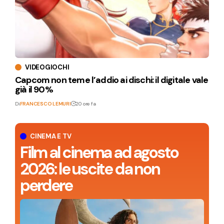
VIDEOGIOCHI
Capcom non teme l’addio ai dischi: il digitale vale
già il 90%
Di
FRANCESCO LEMURI
20 ore fa
CINEMA E TV
Film al cinema ad agosto
2026: le uscite da non
perdere