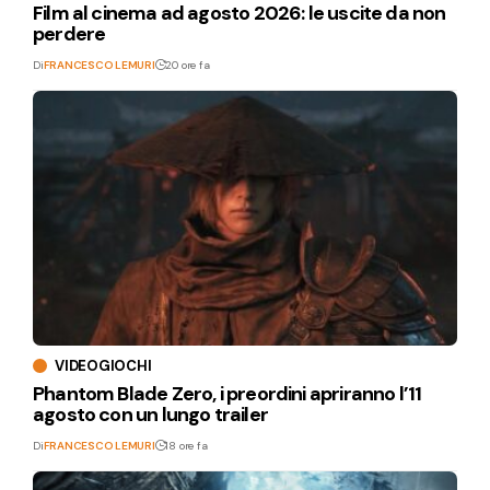
Film al cinema ad agosto 2026: le uscite da non
perdere
Di
FRANCESCO LEMURI
20 ore fa
VIDEOGIOCHI
Phantom Blade Zero, i preordini apriranno l’11
agosto con un lungo trailer
Di
FRANCESCO LEMURI
18 ore fa