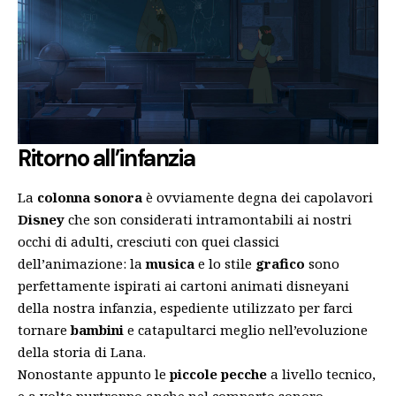
Ritorno all’infanzia
La
colonna sonora
è ovviamente degna dei capolavori
Disney
che son considerati intramontabili ai nostri
occhi di adulti, cresciuti con quei classici
dell’animazione: la
musica
e lo stile
grafico
sono
perfettamente ispirati ai cartoni animati disneyani
della nostra infanzia, espediente utilizzato per farci
tornare
bambini
e catapultarci meglio nell’evoluzione
della storia di Lana.
Nonostante appunto le
piccole
pecche
a livello tecnico,
e a volte purtroppo anche nel comparto sonoro