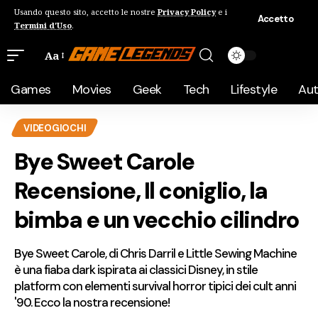
Usando questo sito, accetto le nostre
Privacy Policy
e i
Accetto
Termini d'Uso
.
Aa
Games
Movies
Geek
Tech
Lifestyle
Au
VIDEOGIOCHI
Bye Sweet Carole
Recensione, Il coniglio, la
bimba e un vecchio cilindro
Bye Sweet Carole, di Chris Darril e Little Sewing Machine
è una fiaba dark ispirata ai classici Disney, in stile
platform con elementi survival horror tipici dei cult anni
'90. Ecco la nostra recensione!