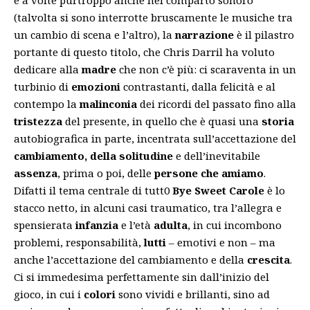
(talvolta si sono interrotte bruscamente le musiche tra
un cambio di scena e l’altro), la
narrazione
è il pilastro
portante di questo titolo, che Chris Darril ha voluto
dedicare alla
madre
che non c’è più: ci scaraventa in un
turbinio di
emozioni
contrastanti, dalla felicità e al
contempo la
malinconia
dei ricordi del passato fino alla
tristezza
del presente, in quello che è quasi una
storia
autobiografica in parte, incentrata sull’accettazione del
cambiamento, della solitudine
e dell’inevitabile
assenza
, prima o poi, delle
persone che amiamo
.
Difatti il tema centrale di tutt0
Bye Sweet Carole
è lo
stacco netto, in alcuni casi traumatico, tra l’allegra e
spensierata
infanzia
e l’età
adulta
, in cui incombono
problemi, responsabilità,
lutti
– emotivi e non – ma
anche l’accettazione del cambiamento e della
crescita
.
Ci si immedesima perfettamente sin dall’inizio del
gioco, in cui i
colori
sono vividi e brillanti, sino ad