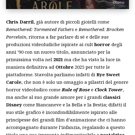
Ottimo
Chris Darril
, già autore di piccoli gioielli come
Remothered: Tormented Fathers
e
Remothered: Brocken
Porcelain
, ritorna a far parlare di sé e delle sue
produzioni videoludiche ispirate ai cult
horror
degli
anni ’90 con un nuovo titolo, annunciato per la
primissima volta nel
2021
ma che ha visto la luce in
maniera definitiva ad
Ottobre
2025 per tutte le
piattaforme. Stavolta parliamo infatti di
Bye Sweet
Carole
, che non è solo un omaggio a pilastri del genere
horror videoludico come
Rule of Rose
e
Clock Tower
,
ma anche al suo grande amore per i grandi
classici
Disney
come Biancaneve e la Bella e la Bestia; difatti il
suo stile grafico è inconfondibilmente ispirato alle
principesse dei grandi film d’animazione che ci hanno
accompagnato durante l’infanzia, regalando a questo
titolo una sua impronta indimenticabile e
nostalgica
,