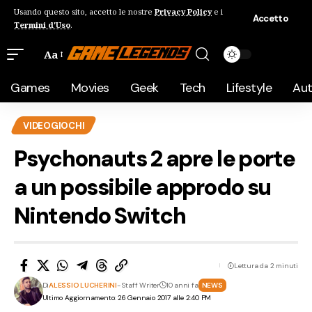
Usando questo sito, accetto le nostre
Privacy Policy
e i
Accetto
Termini d'Uso
.
Aa
Games
Movies
Geek
Tech
Lifestyle
Au
VIDEOGIOCHI
Psychonauts 2 apre le porte
a un possibile approdo su
Nintendo Switch
Lettura da 2 minuti
Di
ALESSIO LUCHERINI
- Staff Writer
10 anni fa
NEWS
Ultimo Aggiornamento: 26 Gennaio 2017 alle 2:40 PM