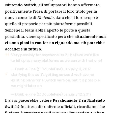
Nintendo Switch
, gli sviluppatori hanno affermato
positivamente l’idea di portare il loro titolo per la
nuova console di
Nintendo
, dato che il loro scopo è
quello di proporlo per più piattaforme possibili.
Sebbene il team abbia aperto le porte a questa
possibilità, viene specificato però che
attualmente non
ci sono piani in cantiere a riguardo ma ciò potrebbe
accadere in futuro.
Very possibly for psychonauts 2, I believe we’d like
to hit up as many platforms as we can with that one!
— Double Fine (@DoubleFine)
January 11, 2017
clarifying this as it’s getting newsed: we have no
existing plans for a Switch version, but it is possible
we might later on!
— Double Fine (@DoubleFine)
January 12, 2017
E a voi piacerebbe vedere
Psychonauts 2 su Nintendo
Switch?
In attesa di conferme ufficiali, ricordiamo che
il gioco è previsto per il 2018 su PlayStation 4, Xbox