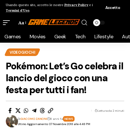
Usando questo sito, accetto le nostre
Privacy Policy
e i
Accetto
Termini d'Uso
.
Aa
Games
Movies
Geek
Tech
Lifestyle
Au
VIDEOGIOCHI
Pokémon: Let’s Go celebra il
lancio del gioco con una
festa per tutti i fan!
Lettura da 2 minuti
Di
GIACOMO ZANONI
8 anni fa
NEWS
Ultimo Aggiornamento: 07 Novembre 2018 alle 4:48 PM