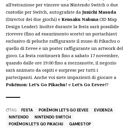
all’estrazione per vincere una Nintendo Switch o due
custodie per Switch, autografate da
Junichi Masuda
(Director dei due giochi) e
Kensaku Nabana
(3D Map
Design Leader). Inoltre durante la festa sarà possibile
ricevere (fino ad esaurimento scorte) un portachiavi
esclusivo di peluche raffigurante il muso di Pikachu o
quello di Eevee e un poster raffigurante un artwork del
gioco. La festa continuerà fino a sabato 17 novembre,
quando dalle ore 19:00 fino a mezzanotte, il negozio
sarà animato da ospiti e sorprese per tutti i
partecipanti. Anche voi siete impazienti di giocare a
Pokémon: Let’s Go Pikachu!
e
Let’s Go Eevee!
?
TAG:
FESTA
POKÉMON LET'S GO EEVEE
EVIDENZA
NINTENDO
NINTENDO SWITCH
POKÉMON LET'S GO PIKACHU
GAMESTOP