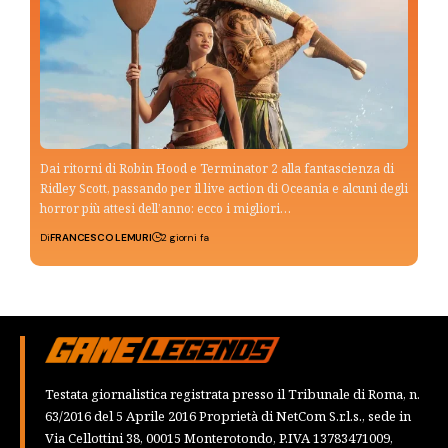
Dai ritorni di Robin Hood e Terminator 2 alla fantascienza di
Ridley Scott, passando per il live action di Oceania e alcuni degli
horror più attesi dell’anno: ecco i migliori…
Di
FRANCESCO LEMURI
2 giorni fa
Testata giornalistica registrata presso il Tribunale di Roma, n.
63/2016 del 5 Aprile 2016 Proprietà di NetCom S.r.l.s., sede in
Via Cellottini 38, 00015 Monterotondo, P.IVA 13783471009,