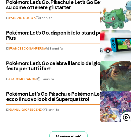
Pokémon: Let’s Go, Pikachu! e Let’s Go Eevee! – Guida
su come ottenere gli starter
Di
PATRIZIO COCCIA
8 anni fa
Pokémon: Let’s Go, disponibile lo stand per la Poké Ball
Plus
Di
FRANCESCO SAMPERNA
8 anni fa
Pokémon: Let’s Go celebra il lancio del gioco con una
festa per tutti i fan!
Di
GIACOMO ZANONI
8 anni fa
Pokémon Let’s Go Pikachu e Pokémon Let’s Go Eevee:
ecco il nuovo look dei Superquattro!
Di
GIANLUIGI CRESCENZI
8 anni fa
Mostra di più