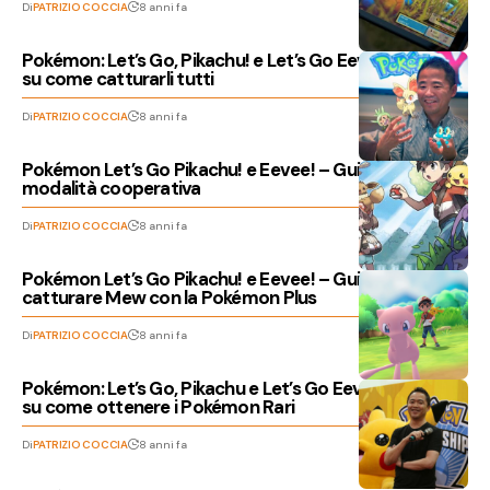
Di
PATRIZIO COCCIA
8 anni fa
Pokémon: Let’s Go, Pikachu! e Let’s Go Eevee! – Guida
su come catturarli tutti
Di
PATRIZIO COCCIA
8 anni fa
Pokémon Let’s Go Pikachu! e Eevee! – Guida sulla
modalità cooperativa
Di
PATRIZIO COCCIA
8 anni fa
Pokémon Let’s Go Pikachu! e Eevee! – Guida su come
catturare Mew con la Pokémon Plus
Di
PATRIZIO COCCIA
8 anni fa
Pokémon: Let’s Go, Pikachu e Let’s Go Eevee – Guida
su come ottenere i Pokémon Rari
Di
PATRIZIO COCCIA
8 anni fa