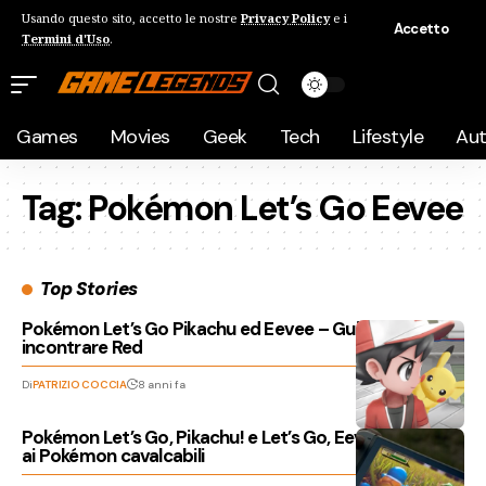
Usando questo sito, accetto le nostre
Privacy Policy
e i
Accetto
Termini d'Uso
.
Games
Movies
Geek
Tech
Lifestyle
Au
Tag:
Pokémon Let’s Go Eevee
Top Stories
Pokémon Let’s Go Pikachu ed Eevee – Guida su come
incontrare Red
Di
PATRIZIO COCCIA
8 anni fa
Pokémon Let’s Go, Pikachu! e Let’s Go, Eevee! – Guida
ai Pokémon cavalcabili