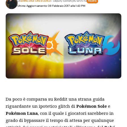
Di
GIANLUIGI CRESCENZI
- Deputy Editor
10 anni fa
NEWS
Ultimo Aggiornamento: 08 Febbraio 2017 alle 1:43 PM
Da poco è comparsa su Reddit una strana guida
riguardante un ipotetico glitch di
Pokémon Sole
e
Pokémon Luna
, con il quale i giocatori sarebbero in
grado di bypassare il tempo di attesa per qualunque