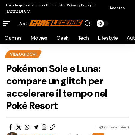
Usando questo sito, accetto le nostre
Privacy Policy
e i
Accetto
Termini d'Uso
.
Aa
Games
Movies
Geek
Tech
Lifestyle
Au
VIDEOGIOCHI
Pokémon Sole e Luna:
compare un glitch per
accelerare il tempo nel
Poké Resort
Lettura da 1 minuti