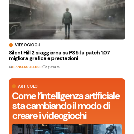
VIDEOGIOCHI
Silent Hill 2 si aggiorna su PS5: la patch 1.07
migliora grafica e prestazioni
Di
FRANCESCO LEMURI
2 giorni fa
ARTICOLO
Come l’intelligenza artificiale
sta cambiando il modo di
creare i videogiochi