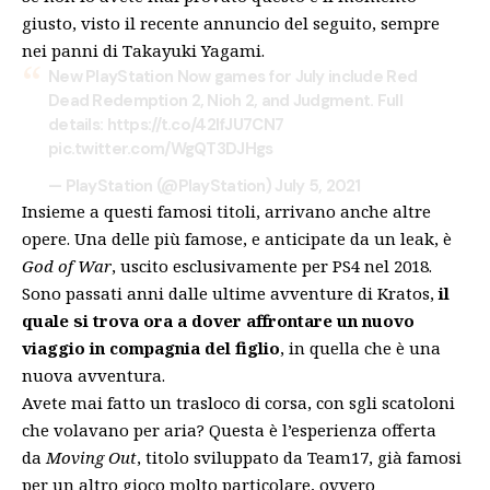
giusto, visto il
recente annuncio del seguito
, sempre
nei panni di Takayuki Yagami.
New PlayStation Now games for July include Red
Dead Redemption 2, Nioh 2, and Judgment. Full
details:
https://t.co/42IfJU7CN7
pic.twitter.com/WgQT3DJHgs
— PlayStation (@PlayStation)
July 5, 2021
Insieme a questi famosi titoli, arrivano anche altre
opere. Una delle più famose, e
anticipate da un leak
, è
God of War
, uscito esclusivamente per PS4 nel 2018.
Sono passati anni dalle ultime avventure di Kratos,
il
quale si trova ora a dover affrontare un nuovo
viaggio in compagnia del figlio
, in quella che è una
nuova avventura.
Avete mai fatto un trasloco di corsa, con sgli scatoloni
che volavano per aria? Questa è l’esperienza offerta
da
Moving Out
, titolo sviluppato da Team17, già famosi
per un altro gioco molto particolare, ovvero