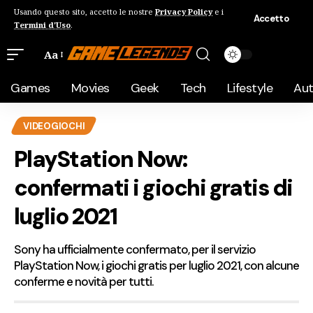
Usando questo sito, accetto le nostre
Privacy Policy
e i
Accetto
Termini d'Uso
.
Aa
Games
Movies
Geek
Tech
Lifestyle
Au
VIDEOGIOCHI
PlayStation Now:
confermati i giochi gratis di
luglio 2021
Sony ha ufficialmente confermato, per il servizio
PlayStation Now, i giochi gratis per luglio 2021, con alcune
conferme e novità per tutti.