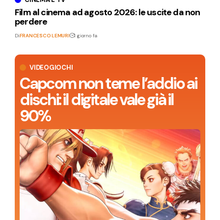
Film al cinema ad agosto 2026: le uscite da non
perdere
Di
FRANCESCO LEMURI
1 giorno fa
VIDEOGIOCHI
Capcom non teme l’addio ai
dischi: il digitale vale già il
90%