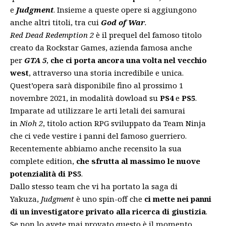
e
Judgment
. Insieme a queste opere si aggiungono
anche altri titoli, tra cui
God of
War
.
Red Dead Redemption 2
è il prequel del famoso titolo
creato da Rockstar Games, azienda famosa anche
per
GTA 5
,
che ci porta ancora una volta nel vecchio
west
, attraverso una storia incredibile e unica.
Quest’opera sarà disponibile fino al prossimo 1
novembre 2021, in modalità dowload su
PS4
e
PS5
.
Imparate ad utilizzare le arti letali dei samurai
in
Nioh 2
, titolo action RPG sviluppato da Team Ninja
che ci vede vestire i panni del famoso guerriero.
Recentemente abbiamo anche
recensito la sua
complete edition
,
che sfrutta al massimo le nuove
potenzialità di PS5
.
Dallo stesso team che vi ha portato la saga di
Yakuza,
Judgment
è uno spin-off che
ci mette nei panni
di un investigatore privato alla ricerca di giustizia
.
Se non lo avete mai provato questo è il momento