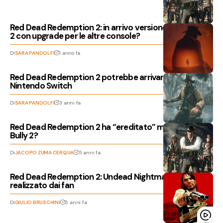
Red Dead Redemption 2: in arrivo versione per Switch
2 con upgrade per le altre console?
Di
SARA PANDOLFI
1 anno fa
Red Dead Redemption 2 potrebbe arrivare su
Nintendo Switch
Di
SARA PANDOLFI
3 anni fa
Red Dead Redemption 2 ha “ereditato” meccaniche di
Bully 2?
Di
JACOPO ZUMA CERQUA
5 anni fa
Red Dead Redemption 2: Undead Nightmare 2 è stato
realizzato dai fan
Di
GIULIO BRUSCHINI
5 anni fa