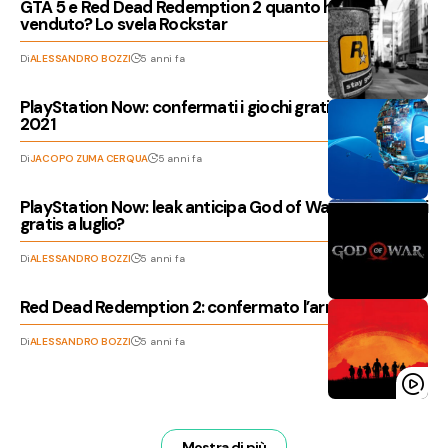
GTA 5 e Red Dead Redemption 2 quanto hanno
venduto? Lo svela Rockstar
Di
ALESSANDRO BOZZI
5 anni fa
PlayStation Now: confermati i giochi gratis di luglio
2021
Di
JACOPO ZUMA CERQUA
5 anni fa
PlayStation Now: leak anticipa God of War e altri giochi
gratis a luglio?
Di
ALESSANDRO BOZZI
5 anni fa
Red Dead Redemption 2: confermato l’arrivo del DLSS
Di
ALESSANDRO BOZZI
5 anni fa
Mostra di più