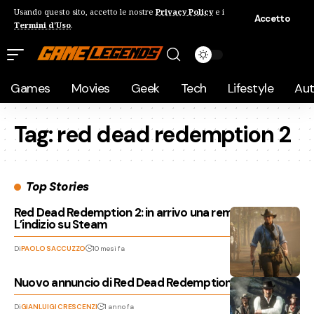
Usando questo sito, accetto le nostre
Privacy Policy
e i
Accetto
Termini d'Uso
.
Games
Movies
Geek
Tech
Lifestyle
Au
Tag:
red dead redemption 2
Top Stories
Red Dead Redemption 2: in arrivo una remastered?
L’indizio su Steam
Di
PAOLO SACCUZZO
10 mesi fa
Nuovo annuncio di Red Dead Redemption in arrivo?
Di
GIANLUIGI CRESCENZI
1 anno fa