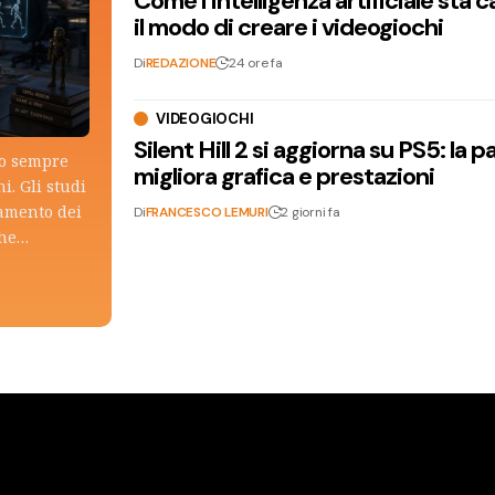
Come l’intelligenza artificiale sta
il modo di creare i videogiochi
Di
REDAZIONE
24 ore fa
VIDEOGIOCHI
Silent Hill 2 si aggiorna su PS5: la p
lo sempre
migliora grafica e prestazioni
i. Gli studi
tamento dei
Di
FRANCESCO LEMURI
2 giorni fa
che…