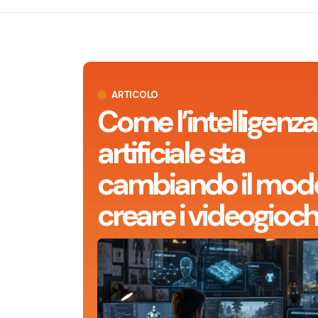
ARTICOLO
Come l’intelligenza
artificiale sta
cambiando il modo
creare i videogioch