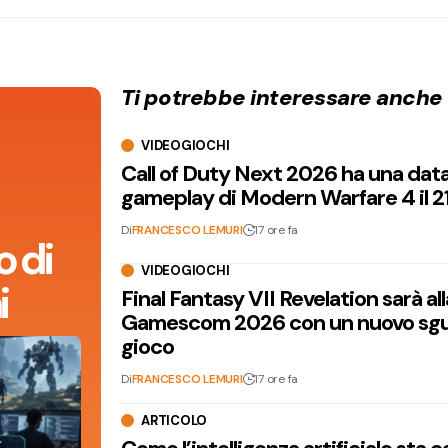
Ti potrebbe interessare anche
VIDEOGIOCHI
Call of Duty Next 2026 ha una dat
gameplay di Modern Warfare 4 il 2
Di
FRANCESCO LEMURI
17 ore fa
 di
VIDEOGIOCHI
i
Final Fantasy VII Revelation sarà all
Gamescom 2026 con un nuovo sgu
gioco
Di
FRANCESCO LEMURI
17 ore fa
ARTICOLO