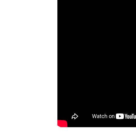
Vi ricordiamo che
la Terra non 
esclusivamente per
PlayStatio