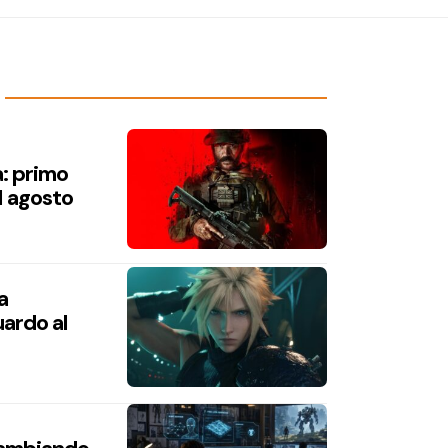
a: primo
1 agosto
a
ardo al