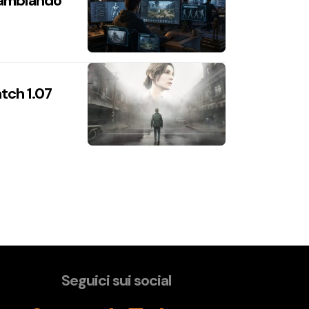
 cambiando
atch 1.07
Seguici sui social