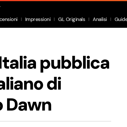
.
censioni
Impressioni
GL Originals
Analisi
Guid
Italia pubblica
aliano di
o Dawn