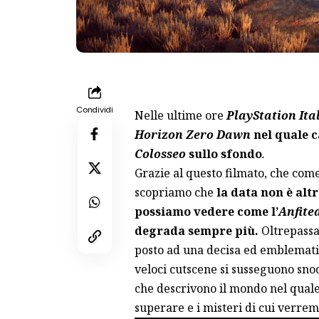
Condividi
Nelle ultime ore
PlayStation Ita
Horizon Zero Dawn
nel quale 
Colosseo
sullo sfondo
.
Grazie al questo filmato, che come
scopriamo che
la data non è alt
possiamo vedere come l’
Anfite
degrada sempre più.
Oltrepassat
posto ad una decisa ed emblematic
veloci cutscene si susseguono sn
che descrivono il mondo nel qual
superare e i misteri di cui verre