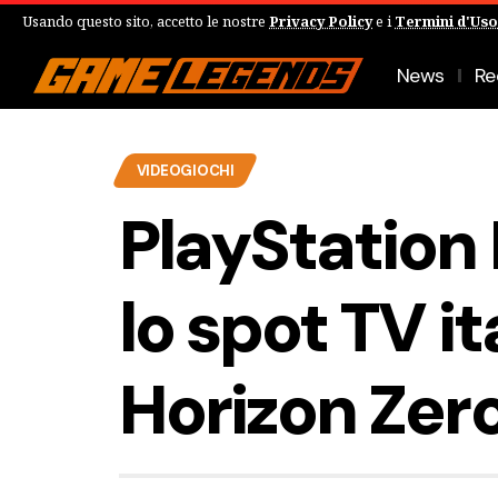
Usando questo sito, accetto le nostre
Privacy Policy
e i
Termini d'Uso
News
Re
VIDEOGIOCHI
PlayStation 
lo spot TV it
Horizon Zer