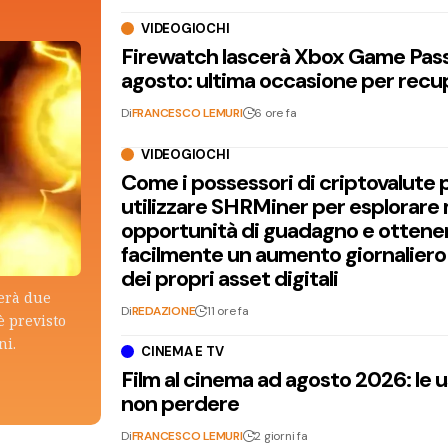
VIDEOGIOCHI
Firewatch lascerà Xbox Game Pass 
agosto: ultima occasione per recu
Di
FRANCESCO LEMURI
6 ore fa
VIDEOGIOCHI
Come i possessori di criptovalute
utilizzare SHRMiner per esplorare
opportunità di guadagno e ottene
facilmente un aumento giornaliero
dei propri asset digitali
terà due
Di
REDAZIONE
11 ore fa
è previsto
ni.
CINEMA E TV
Film al cinema ad agosto 2026: le 
non perdere
Di
FRANCESCO LEMURI
2 giorni fa