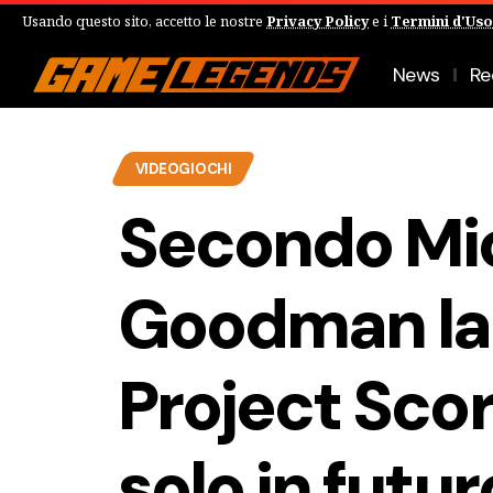
Usando questo sito, accetto le nostre
Privacy Policy
e i
Termini d'Uso
News
Re
VIDEOGIOCHI
Secondo Mi
Goodman la 
Project Scor
solo in futur