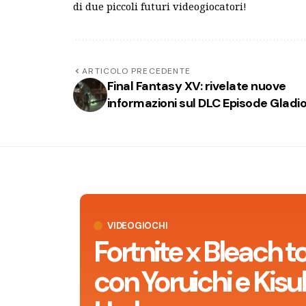
di due piccoli futuri videogiocatori!
ARTICOLO PRECEDENTE
Final Fantasy XV: rivelate nuove
informazioni sul DLC Episode Gladi
VIDEOGIOCHI
Fortnite x Bleach t
con Yoruichi e Kisu