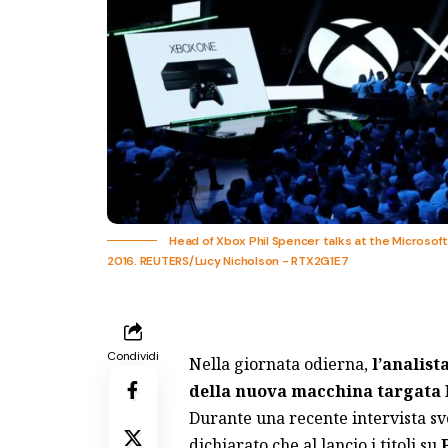
Head of Xbox Phil Spencer talks at the Microsoft X
2016. REUTERS/Lucy Nicholson - RTX2G1E7
Condividi
Nella giornata odierna,
l’analis
della nuova macchina targata Mi
Durante una recente intervista sv
dichiarato che al lancio i titoli su