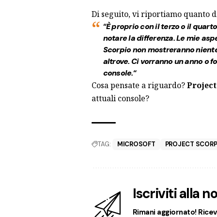
Di seguito, vi riportiamo quanto d
“
È proprio con il terzo o il quart
notare la differenza. Le mie aspet
Scorpio non mostreranno niente 
altrove. Ci vorranno un anno o f
console.
“
Cosa pensate a riguardo?
Project
attuali console?
TAG:
MICROSOFT
PROJECT SCORP
Iscriviti alla 
Rimani aggiornato! Ricevi