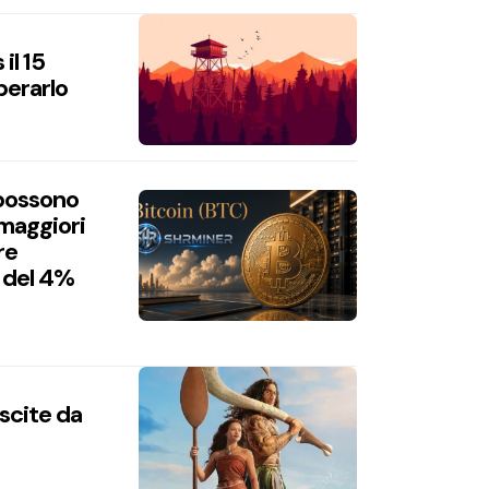
il 15
perarlo
 possono
 maggiori
re
 del 4%
uscite da