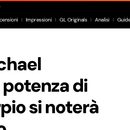
.
censioni
Impressioni
GL Originals
Analisi
Guid
chael
potenza di
pio si noterà
o