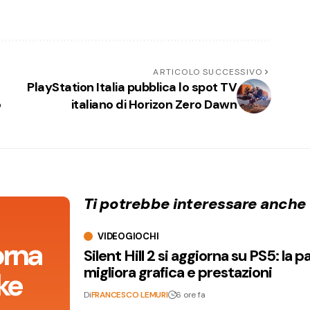
ARTICOLO SUCCESSIVO
PlayStation Italia pubblica lo spot TV
o
italiano di Horizon Zero Dawn
Ti potrebbe interessare anche
VIDEOGIOCHI
orna
Silent Hill 2 si aggiorna su PS5: la p
migliora grafica e prestazioni
ke
Di
FRANCESCO LEMURI
6 ore fa