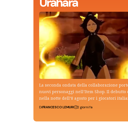
Urahara
La seconda ondata della collaborazione por
nuovi personaggi nell’Item Shop. Il debutto 
nella notte dell’8 agosto per i giocatori italia
Di
FRANCESCO LEMURI
2 giorni fa