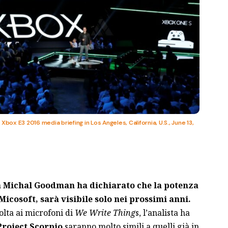
box E3 2016 media briefing in Los Angeles, California, U.S., June 13,
ta Michal Goodman ha dichiarato che la potenza
cosoft, sarà visibile solo nei prossimi anni.
olta ai microfoni di
We Write Thing
s, l’analista ha
Project Scorpio
saranno molto simili a quelli già in